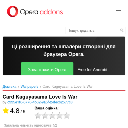
Перейти
до
основного
вмісту
Ці розширення та шпалери створені для
браузера Opera
.
Завантажити Opera
Free for Android
Домівка
Wallpapers
Card Kaguyasama Love Is War‎
Card Kaguyasama Love Is War
by
c335e1f6-6776-4b62-9a5f-24fecb2577c8
4.8
Ваша оцінка
/ 5
Загальна кількість оцінювачів:
52