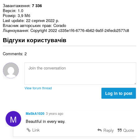
Завантаження
7 336
Версія
1.0
Розмір
3,9 Мб
Last update
22 серпня 2022 р.
Власник авторських прав
Corado
Ліцензування
Copyright 2022 c335e1f6-6776-4b62-9a5f-24fecb2577c8
Відгуки користувачів
Comments: 2
View forum thread
Log in to post
MaSkA1020
3 years ago
M
Beautiful in every way.
Link
Reply
Quote