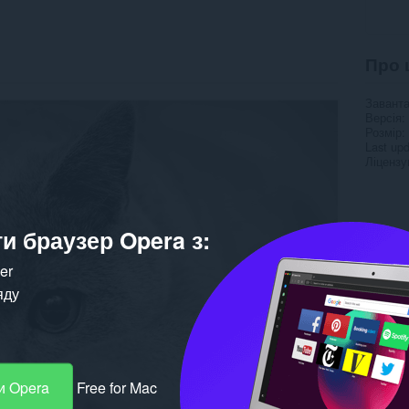
Про 
Завант
Версія
Розмір
Last up
Ліцензу
и браузер Opera з:
ker
яду
и Opera
Free for Mac