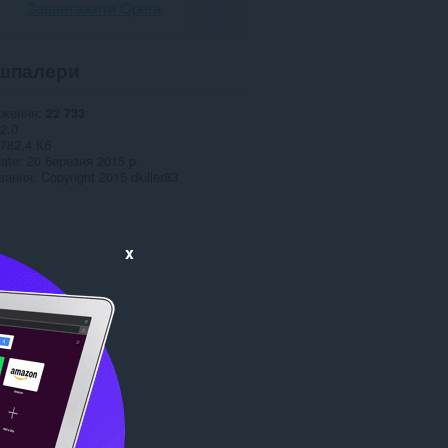
Завантажити Opera
шпалери
аження
22 733
2.0
782,4 Кб
date
20 березня 2015 р.
вання
Copyright 2015 dkiller83
x