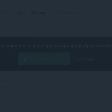
Розширення
Wallpapers
Розробка
розширення та шпалери створені для
браузера Op
Завантажити Opera
Free for Mac
‎