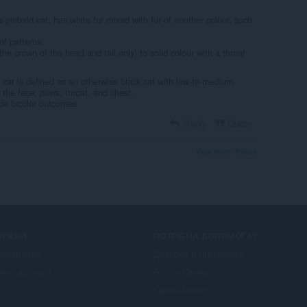
a piebald cat, has white fur mixed with fur of another colour, such
of patterns.
he crown of the head and tail only) to solid colour with a throat
 cat is defined as an otherwise black cat with low-to-medium
o the face, paws, throat, and chest.
ade bicolor outcomes
Reply
Quote
View forum thread
ЛУЖБИ
ПОТРІБНА ДОПОМОГА?
повнення
Довідка й підтримка
era account
Блоги Opera
Opera forums