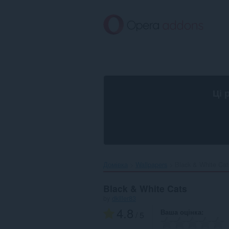
Перейти
до
основного
вмісту
Ці 
Домівка
Wallpapers
Black & White Cats
Black & White Cats
by
dkiller83
4.8
Ваша оцінка
/ 5