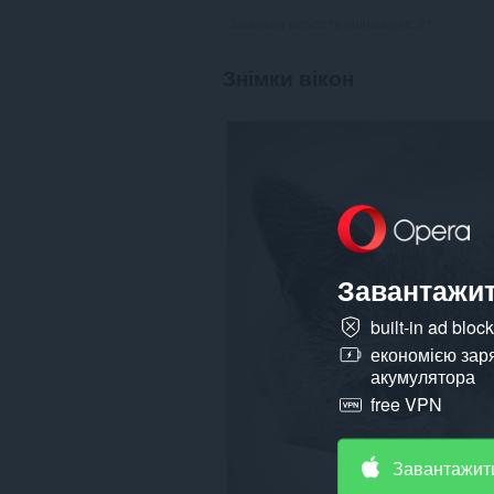
Загальна кількість оцінювачів:
21
Знімки вікон
Завантажит
built-in ad bloc
економією зар
акумулятора
free VPN
Завантажит