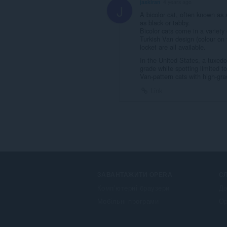
jaskiran
4 years ago
J
A bicolor cat, often known as 
as black or tabby.
Bicolor cats come in a variety 
Turkish Van design (colour on t
locket are all available.
In the United States, a tuxedo
grade white spotting limited t
Van-pattern cats with high-gr
Link
ЗАВАНТАЖИТИ OPERA
С
Комп’ютерні браузери
До
Мобільні програми
Op