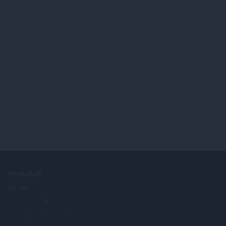
КОМПАНІЯ
Вакансії
Стати партнером
Інформація для преси