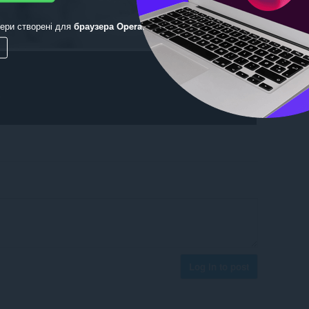
ери створені для
браузера Opera
.
Log in to post