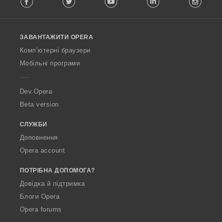
l
l
o
ЗАВАНТАЖИТИ OPERA
w
O
Комп’ютерні браузери
p
Мобільні програми
e
r
a
Dev.Opera
Beta version
СЛУЖБИ
Доповнення
Opera account
ПОТРІБНА ДОПОМОГА?
Довідка й підтримка
Блоги Opera
Opera forums