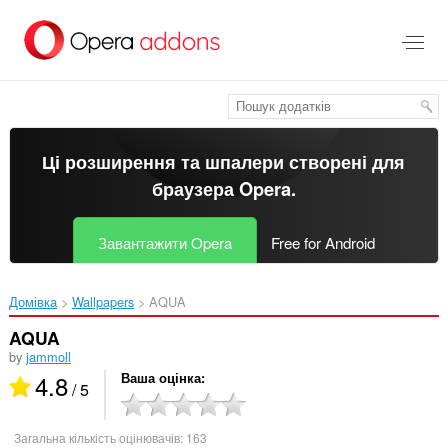
Перейти
до
основного
вмісту
Ці розширення та шпалери створені для
браузера Opera
.
Завантажити Opera
Free for Android
Домівка
Wallpapers
AQUA‎
AQUA
by
jammoll
4.8
Ваша оцінка
/ 5
Загальна кількість оцінювачів:
163