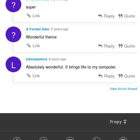
?
super
Link
Reply
Quote
A Former User
5 years ago
?
Wonderful theme
Link
Reply
Quote
lukicamukica
6 years ago
L
Absolutely wonderful. It brings life to my computer.
Link
Reply
Quote
View forum thread
Угору
F
Facebook
Twitter
Youtube
LinkedIn
Instag
o