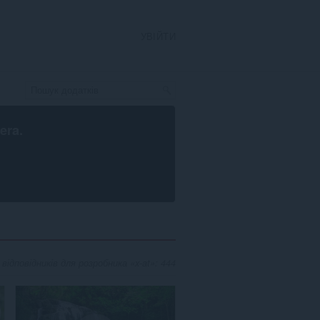
УВІЙТИ
era
.
 відповідників для розробника «x-at»: 444