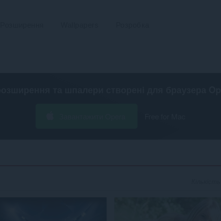
Розширення
Wallpapers
Розробка
розширення та шпалери створені для
браузера Op
Завантажити Opera
Free for Mac
Кількість