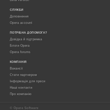
а
ч
СЛУЖБИ
і
Доповнення
в
Opera account
:
ПОТРІБНА ДОПОМОГА?
Довідка й підтримка
Блоги Opera
Opera forums
КОМПАНІЯ
Вакансії
Стати партнером
Інформація для преси
Наші контакти
Про компанію
© Opera Software