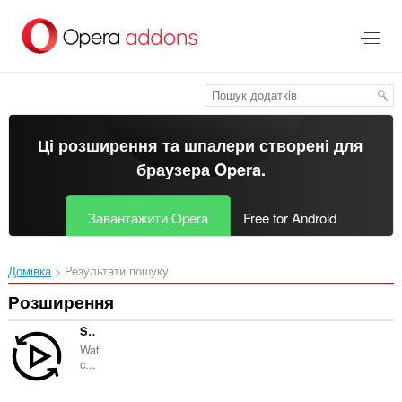
Перейти
до
основного
вмісту
Ці розширення та шпалери створені для
браузера Opera
.
Завантажити Opera
Free for Android
Домівка
Результати пошуку
Розширення
SyncWatch
Wat
c...