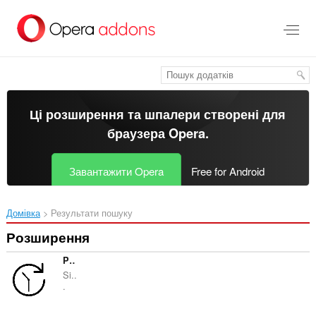
Перейти
до
основного
вмісту
Ці розширення та шпалери створені для
браузера Opera
.
Завантажити Opera
Free for Android
Домівка
Результати пошуку
Розширення
Page autoreload
Si..
.