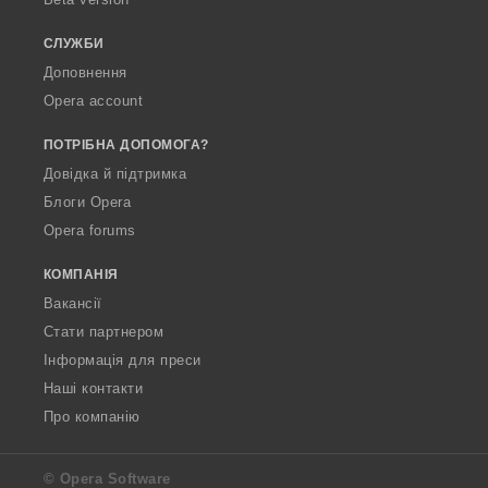
а
ч
СЛУЖБИ
і
Доповнення
в
Opera account
:
ПОТРІБНА ДОПОМОГА?
Довідка й підтримка
Блоги Opera
Opera forums
КОМПАНІЯ
Вакансії
Стати партнером
Інформація для преси
Наші контакти
Про компанію
© Opera Software