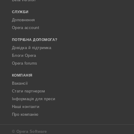
а
ч
СЛУЖБИ
і
Доповнення
в
Opera account
:
ПОТРІБНА ДОПОМОГА?
Довідка й підтримка
Блоги Opera
Opera forums
КОМПАНІЯ
Вакансії
Стати партнером
Інформація для преси
Наші контакти
Про компанію
© Opera Software