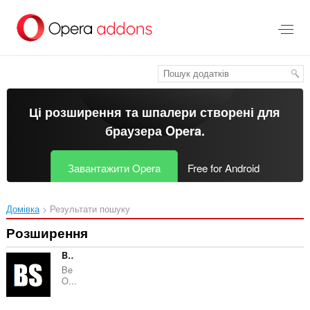
Перейти
до
основного
вмісту
Ці розширення та шпалери створені для
браузера Opera
.
Завантажити Opera
Free for Android
Домівка
Результати пошуку
Розширення
BeOn Black
Be
O...