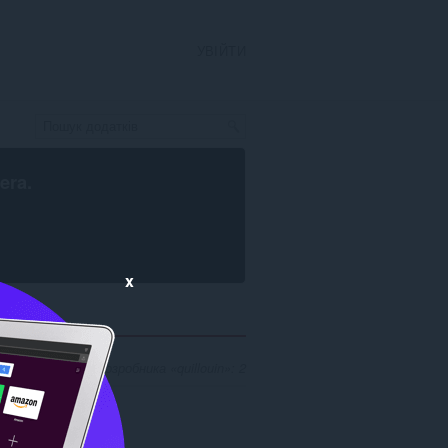
УВІЙТИ
era
.
x
дповідників для розробника «quillouin»: 2