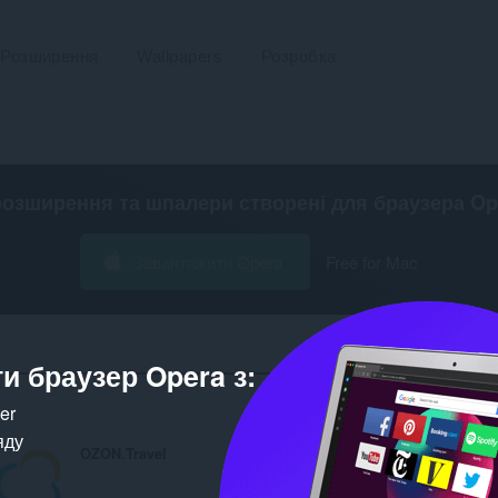
Розширення
Wallpapers
Розробка
розширення та шпалери створені для
браузера Op
Завантажити Opera
Free for Mac
и браузер Opera з:
Кількість ві
ker
яду
OZON.Travel