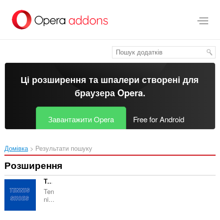
Перейти
до
основного
вмісту
Ці розширення та шпалери створені для
браузера Opera
.
Завантажити Opera
Free for Android
Домівка
Результати пошуку
Розширення
Tennis Shoes Guide
Ten
ni...