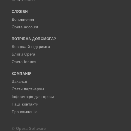
а
ч
СЛУЖБИ
і
Доповнення
в
Opera account
:
ПОТРІБНА ДОПОМОГА?
Довідка й підтримка
Блоги Opera
Opera forums
КОМПАНІЯ
Вакансії
Стати партнером
Інформація для преси
Наші контакти
Про компанію
© Opera Software