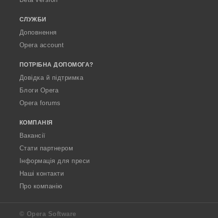
а
а
а
а
ч
ч
ч
ч
СЛУЖБИ
і
і
і
і
Доповнення
в
в
в
в
Opera account
:
:
:
:
ПОТРІБНА ДОПОМОГА?
Довідка й підтримка
Блоги Opera
Opera forums
КОМПАНІЯ
Вакансії
Стати партнером
Інформація для преси
Наші контакти
Про компанію
© Opera Software