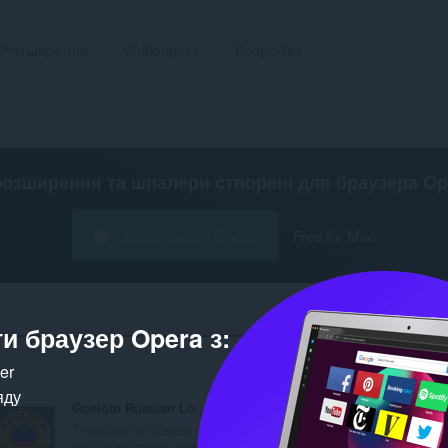
Розширення
Wallpapers
Розробка
розширення та шпалери створені для
браузера Op
Завантажити Opera
Free for Mac
и браузер Opera з:
Кількість відп
ker
яду
Gosloto Russian Lottery
Artifical Grass
The worth of Gosloto
Are you tired of
results is coming up wi...
maintaining your lawn...