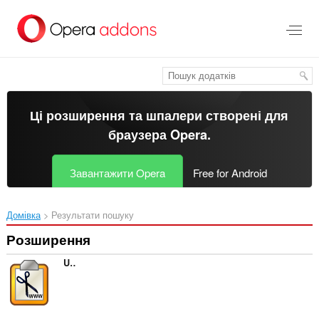
Перейти
до
основного
вмісту
Ці розширення та шпалери створені для
браузера Opera
.
Завантажити Opera
Free for Android
Домівка
Результати пошуку
Розширення
URL Kürzer