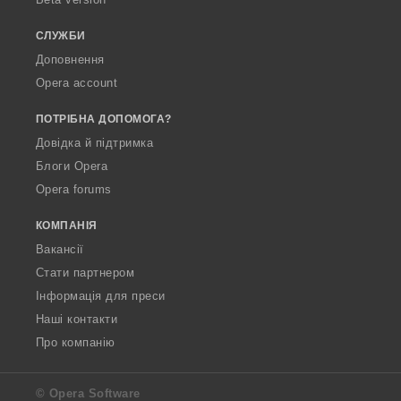
а
ч
СЛУЖБИ
і
Доповнення
в
Opera account
:
ПОТРІБНА ДОПОМОГА?
Довідка й підтримка
Блоги Opera
Opera forums
КОМПАНІЯ
Вакансії
Стати партнером
Інформація для преси
Наші контакти
Про компанію
© Opera Software