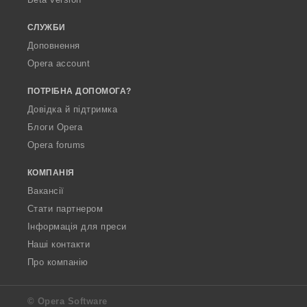
а
а
ч
ч
СЛУЖБИ
і
і
Доповнення
в
в
Opera account
:
:
ПОТРІБНА ДОПОМОГА?
Довідка й підтримка
Блоги Opera
Opera forums
КОМПАНІЯ
Вакансії
Стати партнером
Інформація для преси
Наші контакти
Про компанію
© Opera Software