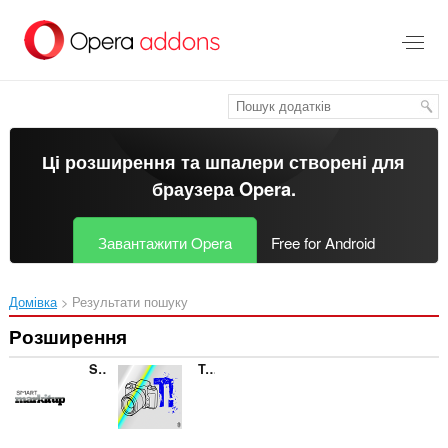
Перейти
до
основного
вмісту
Ці розширення та шпалери створені для
браузера Opera
.
Завантажити Opera
Free for Android
Домівка
Результати пошуку
Розширення
SMART markItUp
Taringa sin Perdidas