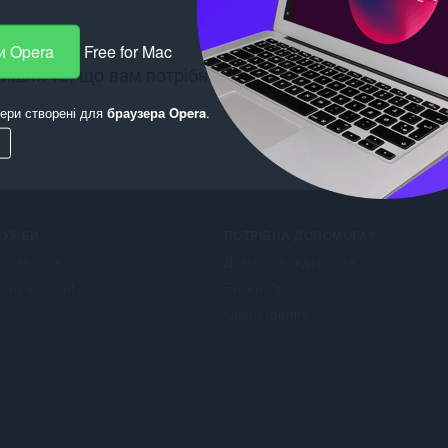
и Opera
Free for Mac
айшли те, що вам потрібно? Перегляньте
Chrome Web
ери створені для
браузера Opera
.
ЛУЖБИ
ПОТРІБНА ДОПОМОГА?
повнення
Довідка й підтримка
era account
Блоги Opera
Opera forums