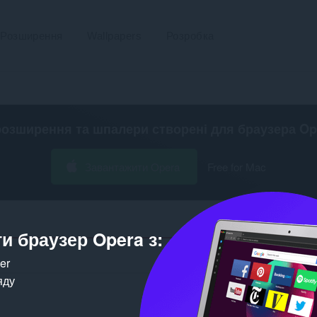
Розширення
Wallpapers
Розробка
розширення та шпалери створені для
браузера Op
Завантажити Opera
Free for Mac
и браузер Opera з:
Кількість
ker
яду