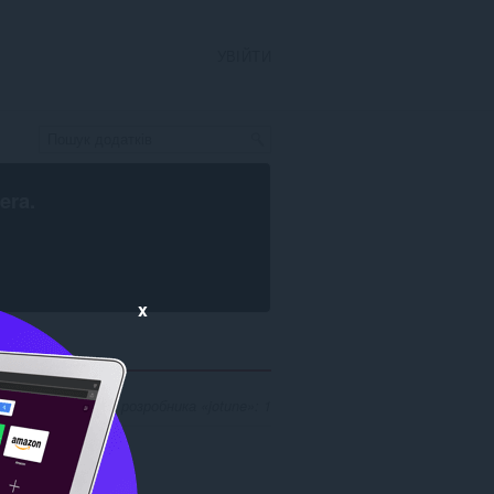
УВІЙТИ
era
.
x
 відповідників для розробника «jotune»: 1