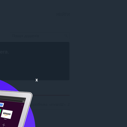
УВІЙТИ
era
.
x
ідповідників для розробника «imran32»: 2