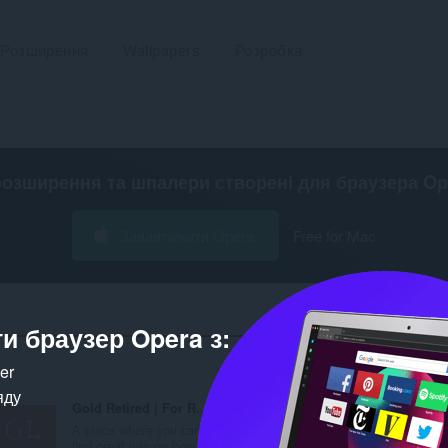
Розширення
Wallpapers
Розробка
розширення та шпалери створені для
браузера Op
Завантажити Opera
Free for Mac
и браузер Opera з:
Кількість в
ker
яду
Gold Retired | For Retirement Investors
A place where you can
find great info on how t...