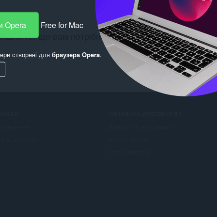
и Opera
Free for Mac
айшли те, що вам потрібно? Перегляньте
Chrome Web
ери створені для
браузера Opera
.
ЛУЖБИ
ПОТРІБНА ДОПОМОГА?
повнення
Довідка й підтримка
era account
Блоги Opera
Opera forums