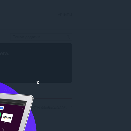
УВІЙТИ
era
.
x
fc8178a-b6d9-4a36-a738-98e5bd4d4396»: 1