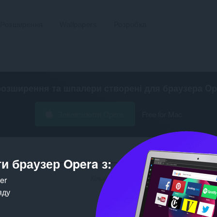
Розширення
Wallpapers
Розробка
розширення та шпалери створені для
браузера Op
Завантажити Opera
Free for Mac
и браузер Opera з:
Кількість відповідників для розробника «b
ker
яду