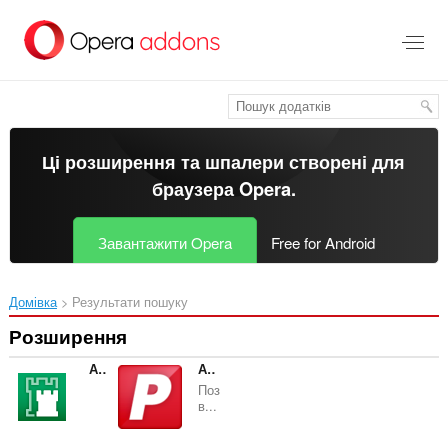
Перейти
до
основного
вмісту
Ці розширення та шпалери створені для
браузера Opera
.
Завантажити Opera
Free for Android
Домівка
Результати пошуку
Розширення
Адаптер Рутокен Web Плагин
Адаптер Рутокен Плагин
Поз
в...