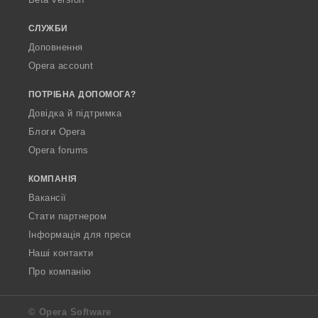
а
а
ч
ч
СЛУЖБИ
і
і
Доповнення
в
в
Opera account
:
:
ПОТРІБНА ДОПОМОГА?
Довідка й підтримка
Блоги Opera
Opera forums
КОМПАНІЯ
Вакансії
Стати партнером
Інформація для преси
Наші контакти
Про компанію
© Opera Software