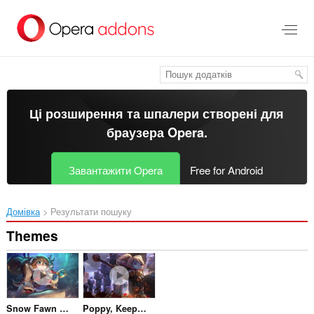
Перейти
до
основного
вмісту
Ці розширення та шпалери створені для
браузера Opera
.
Завантажити Opera
Free for Android
Домівка
Результати пошуку
Themes
Snow Fawn Poppy
Poppy, Keeper Of The Hammer