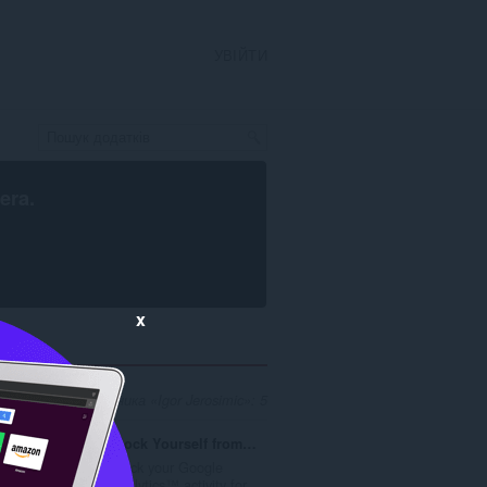
УВІЙТИ
era
.
x
дників для розробника «Igor Jerosimic»: 5
Block Yourself from Analytics
Block your Google
..
Analytics™ activity for...