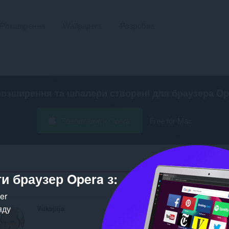
Розширення
Wallpapers
Розробка
розширення та шпалери створені для
браузера Op
Завантажити Opera
Free for Mac
и браузер Opera з:
Кількість відпові
ker
яду
Vukajlija
NoFollow
Outline nofollow links,
detect nofollow and noi.