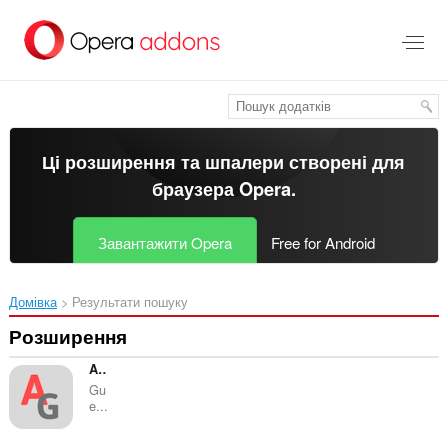
Перейти
до
основного
вмісту
Ці розширення та шпалери створені для
браузера Opera
.
Завантажити Opera
Free for Android
Домівка
Результати пошуку
Розширення
AniGuessr
Gu
e...