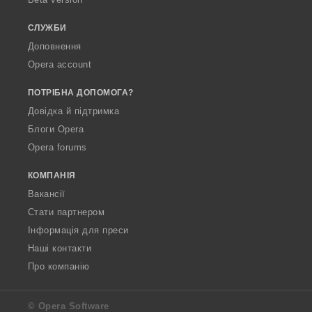
а
ч
СЛУЖБИ
і
Доповнення
в
Opera account
:
ПОТРІБНА ДОПОМОГА?
Довідка й підтримка
Блоги Opera
Opera forums
КОМПАНІЯ
Вакансії
Стати партнером
Інформація для преси
Наші контакти
Про компанію
© Opera Software