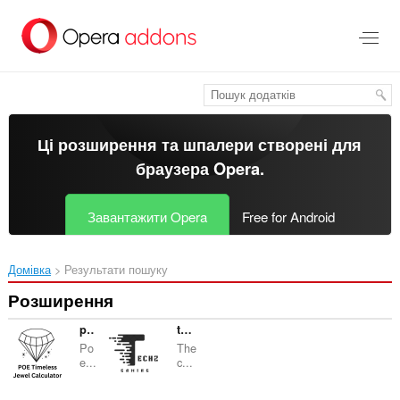
Перейти
до
основного
вмісту
Ці розширення та шпалери створені для
браузера Opera
.
Завантажити Opera
Free for Android
Домівка
Результати пошуку
Розширення
poetimelessjewelcalculator
techzgaming.com
Po
The
e...
c...