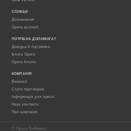
а
а
ч
ч
СЛУЖБИ
і
і
Доповнення
в
в
Opera account
:
:
ПОТРІБНА ДОПОМОГА?
Довідка й підтримка
Блоги Opera
Opera forums
КОМПАНІЯ
Вакансії
Стати партнером
Інформація для преси
Наші контакти
Про компанію
© Opera Software