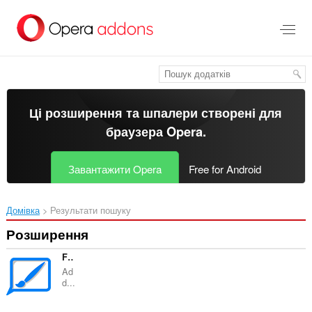
Перейти
до
основного
вмісту
Ці розширення та шпалери створені для
браузера Opera
.
Завантажити Opera
Free for Android
Домівка
Результати пошуку
Розширення
Fontify
Ad
d...