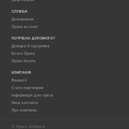
а
ч
СЛУЖБИ
і
Доповнення
в
Opera account
:
ПОТРІБНА ДОПОМОГА?
Довідка й підтримка
Блоги Opera
Opera forums
КОМПАНІЯ
Вакансії
Стати партнером
Інформація для преси
Наші контакти
Про компанію
© Opera Software