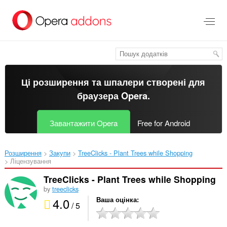
Перейти
до
основного
вмісту
Ці розширення та шпалери створені для
браузера Opera
.
Завантажити Opera
Free for Android
Розширення
Закупи
TreeClicks - Plant Trees while Shopping‎
Ліцензування
TreeClicks - Plant Trees while Shopping
by
treeclicks
4.0
Ваша оцінка
/ 5