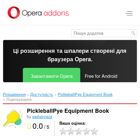
Перейти
до
основного
вмісту
Ці розширення та шпалери створені для
браузера Opera
.
Завантажити Opera
Free for Android
Розширення
Доступність
PickleballPye Equipment Book‎
Ліцензування
PickleballPye Equipment Book
by
saqlainraza
0.0
Ваша оцінка
/ 5