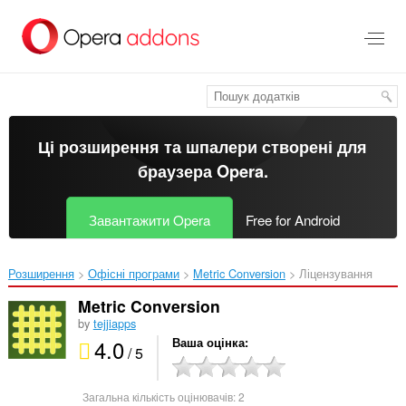
Перейти
до
основного
вмісту
Ці розширення та шпалери створені для
браузера Opera
.
Завантажити Opera
Free for Android
Розширення
Офісні програми
Metric Conversion‎
Ліцензування
Metric Conversion
by
tejjiapps
4.0
Ваша оцінка
/ 5
Загальна кількість оцінювачів:
2