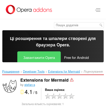
Перейти
до
основного
вмісту
Ці розширення та шпалери створені для
браузера Opera
.
Завантажити Opera
Free for Android
Розширення
Developer Tools
Extensions for Mermaid‎
Ліцензування
Extensions for Mermaid
by
stefan-s
4.1
Ваша оцінка
/ 5
Загальна кількість оцінювачів:
1