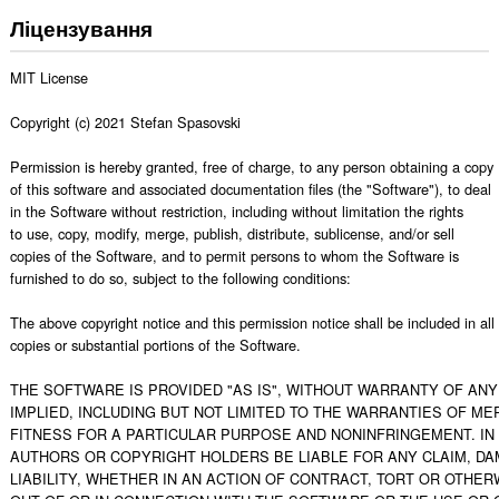
Ліцензування
MIT License

Copyright (c) 2021 Stefan Spasovski

Permission is hereby granted, free of charge, to any person obtaining a copy

of this software and associated documentation files (the "Software"), to deal

in the Software without restriction, including without limitation the rights

to use, copy, modify, merge, publish, distribute, sublicense, and/or sell

copies of the Software, and to permit persons to whom the Software is

furnished to do so, subject to the following conditions:

The above copyright notice and this permission notice shall be included in all

copies or substantial portions of the Software.

THE SOFTWARE IS PROVIDED "AS IS", WITHOUT WARRANTY OF ANY 
IMPLIED, INCLUDING BUT NOT LIMITED TO THE WARRANTIES OF MER
FITNESS FOR A PARTICULAR PURPOSE AND NONINFRINGEMENT. IN 
AUTHORS OR COPYRIGHT HOLDERS BE LIABLE FOR ANY CLAIM, DA
LIABILITY, WHETHER IN AN ACTION OF CONTRACT, TORT OR OTHERW