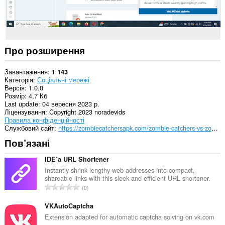
Про розширення
Завантаження
1 143
Категорія
Соціальні мережі
Версія
1.0.0
Розмір
4,7 Кб
Last update
04 вересня 2023 р.
Ліцензування
Copyright 2023 noradevids
Правила конфіденційності
Службовий сайт
https://zombiecatchersapk.com/zombie-catchers-vs-zombie-tsunami/
Пов’язані
IDE`a URL Shortener
Instantly shrink lengthy web addresses into compact,
shareable links with this sleek and efficient URL shortener.
З
0
а
г
VKAutoCaptcha
а
Extension adapted for automatic captcha solving on vk.com