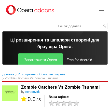
Перейти
до
основного
вмісту
Ці розширення та шпалери створені для
браузера Opera
.
Завантажити Opera
Free for Android
Домівка
Розширення
Соціальні мережі
Zombie Catchers Vs Zombie Tsunami‎
Zombie Catchers Vs Zombie Tsunami
by
noradevids
0.0
Ваша оцінка
/ 5