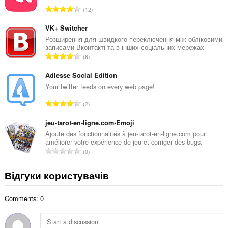
л
З
12
ь
а
н
г
VK+ Switcher
а
а
Розширення для швидкого переключення між обліковими
к
записами Вконтакті та в інших соціальних мережах
л
і
З
6
ь
л
а
н
ь
г
Adlesse Social Edition
а
к
а
Your twitter feeds on every web page!
к
і
л
і
З
с
2
ь
л
а
т
н
ь
г
jeu-tarot-en-ligne.com•Emoji
ь
а
к
а
о
Ajoute des fonctionnalités à jeu-tarot-en-ligne.com pour
к
і
améliorer votre expérience de jeu et corriger des bugs.
л
ц
і
З
с
0
ь
і
л
а
т
н
н
ь
г
ь
Відгуки користувачів
а
ю
к
а
о
к
в
і
л
ц
і
а
с
Comments: 0
ь
і
л
ч
т
н
н
ь
і
ь
а
ю
к
в