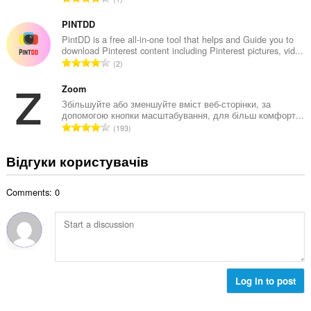
ь
л
а
н
ь
г
PINTDD
а
к
а
PintDD is a free all-in-one tool that helps and Guide you to
к
і
download Pinterest content including Pinterest pictures, vid...
л
і
З
с
2
ь
л
а
т
н
ь
г
Zoom
ь
а
к
а
о
Збільшуйте або зменшуйте вміст веб-сторінки, за
к
і
допомогою кнопки масштабування, для більш комфорт...
л
ц
і
З
с
193
ь
і
л
а
т
н
н
ь
г
ь
Відгуки користувачів
а
ю
к
а
о
к
в
і
л
ц
і
а
с
Comments: 0
ь
і
л
ч
т
н
н
ь
і
ь
а
ю
к
в
о
к
в
і
:
ц
і
а
с
і
л
ч
т
н
ь
і
Log in to post
ь
ю
к
в
о
в
і
: