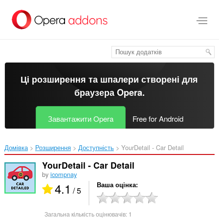
Перейти
до
основного
вмісту
Ці розширення та шпалери створені для
браузера Opera
.
Завантажити Opera
Free for Android
Домівка
Розширення
Доступність
YourDetail - Car Detail‎
YourDetail - Car Detail
by
icompnay
4.1
Ваша оцінка
/ 5
Загальна кількість оцінювачів:
1