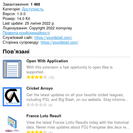
Завантаження
1 465
Категорія
Доступність
Версія
1.0.0
Розмір
14,0 Кб
Last update
25 липня 2022 р.
Ліцензування
Copyright 2022 icompnay
Правила конфіденційності
Службовий сайт
https://yourdetail.com/
Сторінка супроводу
https://yourdetail.com/
Пов’язані
Open With Application
With this extension a fast opertunity to open files is
supported.
З
12
а
г
Cricket Arroyo
а
Get the latest updates on all your favorite cricket leagues,
including PSL and Big Bash, on our website. Stay informe...
л
З
0
ь
а
н
г
France Loto Result
а
а
View the latest France Lotto Results today with the historical
к
data. Never miss updates about FDJ Française des Jeux re...
л
і
З
1