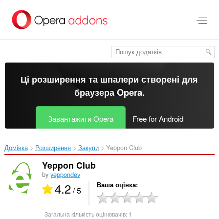
Перейти
до
основного
вмісту
Ці розширення та шпалери створені для
браузера Opera
.
Завантажити Opera
Free for Android
Домівка
Розширення
Закупи
Yeppon Club‎
Yeppon Club
by
yeppondev
4.2
Ваша оцінка
/ 5
Загальна кількість оцінювачів:
1