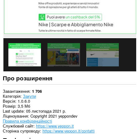
розширення
може
отримувати
доступ
до
даних
щодо
ваших
вкладок
і
журналу
перегляду.
Про розширення
Завантаження
1 706
Категорія
Закупи
Версія
1.0.6.0
Розмір
3,5 Мб
Last update
05 листопада 2021 р.
Ліцензування
Copyright 2021 yeppondev
Правила конфіденційності
Службовий сайт
https://www.yeppon.it
Сторінка супроводу
https://www.yeppon.it/contatti