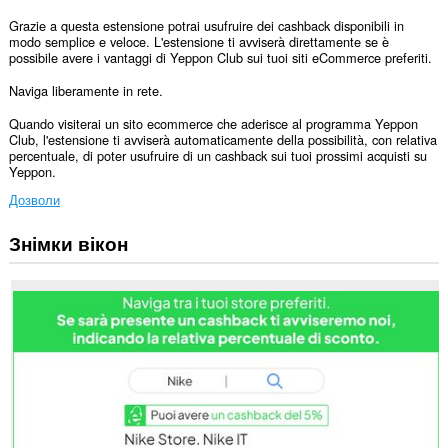
Grazie a questa estensione potrai usufruire dei cashback disponibili in
modo semplice e veloce. L'estensione ti avviserà direttamente se è
possibile avere i vantaggi di Yeppon Club sui tuoi siti eCommerce preferiti.
Naviga liberamente in rete.
Quando visiterai un sito ecommerce che aderisce al programma Yeppon
Club, l'estensione ti avviserà automaticamente della possibilità, con relativa
percentuale, di poter usufruire di un cashback sui tuoi prossimi acquisti su
Yeppon.
Дозволи
Знімки вікон
Це
розширення
може
отримувати
доступ
до
ваших
даних
на
усіх
сайтах.
Це