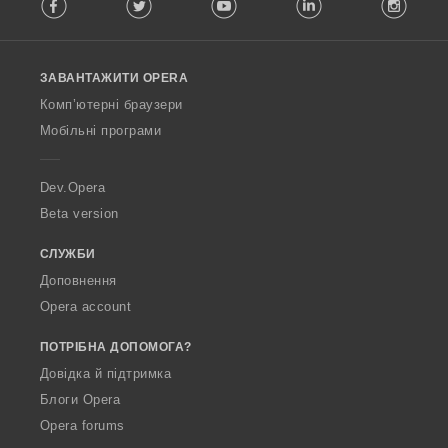
Facebook
Twitter
Youtube
LinkedIn
Instag
o
в
:
l
а
l
ч
o
і
ЗАВАНТАЖИТИ OPERA
w
в
O
:
Комп’ютерні браузери
p
Мобільні програми
e
r
a
Dev.Opera
Beta version
СЛУЖБИ
Доповнення
Opera account
ПОТРІБНА ДОПОМОГА?
Довідка й підтримка
Блоги Opera
Opera forums