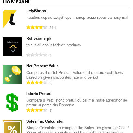
Пов’язані
LetyShops
Кешбек-сервіс LetyShops - повертаємо гроші за покупки!
З
541
а
г
Reflexions pk
а
this is all about fashion products
л
З
0
ь
а
н
г
Net Present Value
а
а
Computes the Net Present Value of the future cash flows
к
based on given discounted rate and period
л
і
З
3
ь
л
а
н
ь
г
Istoric Preturi
а
к
а
Compara si vezi istoric preturi cu cel mai mare agregator de
к
і
preturi si pareri din Romania
л
і
З
с
3
ь
л
а
т
н
ь
г
Sales Tax Calculator
ь
а
к
а
о
Simple Calculator to compute the Sales Tax given the Cost /
к
і
Prices of goods or services and the applicable tax amount