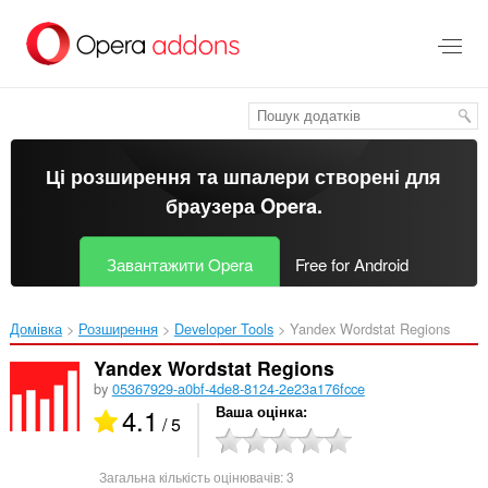
Перейти
до
основного
вмісту
Ці розширення та шпалери створені для
браузера Opera
.
Завантажити Opera
Free for Android
Домівка
Розширення
Developer Tools
Yandex Wordstat Regions‎
Yandex Wordstat Regions
by
05367929-a0bf-4de8-8124-2e23a176fcce
4.1
Ваша оцінка
/ 5
Загальна кількість оцінювачів:
3