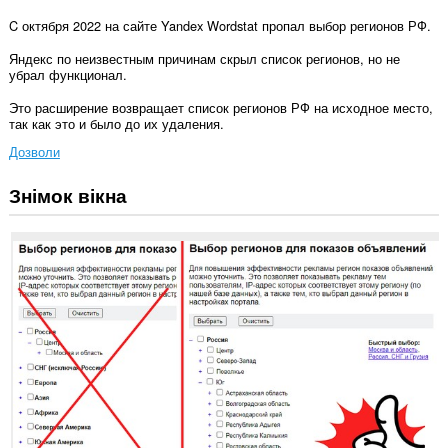
C октября 2022 на сайте Yandex Wordstat пропал выбор регионов РФ.
Яндекс по неизвестным причинам скрыл список регионов, но не
убрал функционал.
Это расширение возвращает список регионов РФ на исходное место,
так как это и было до их удаления.
Дозволи
Знімок вікна
Це
розширення
може
отримувати
доступ
до
ваших
даних
на
деяких
із
сайтів.