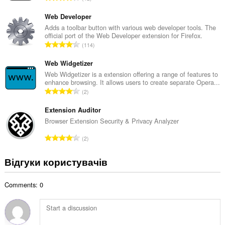
ь
а
н
г
Web Developer
а
а
Adds a toolbar button with various web developer tools. The
к
official port of the Web Developer extension for Firefox.
л
і
З
114
ь
л
а
н
ь
г
Web Widgetizer
а
к
а
Web Widgetizer is a extension offering a range of features to
к
і
enhance browsing. It allows users to create separate Opera...
л
і
З
с
2
ь
л
а
т
н
ь
г
Extension Auditor
ь
а
к
а
о
Browser Extension Security & Privacy Analyzer
к
і
л
ц
і
З
с
2
ь
і
л
а
т
н
н
ь
г
ь
Відгуки користувачів
а
ю
к
а
о
к
в
і
л
ц
і
а
с
Comments: 0
ь
і
л
ч
т
н
н
ь
і
ь
а
ю
к
в
о
к
в
і
:
ц