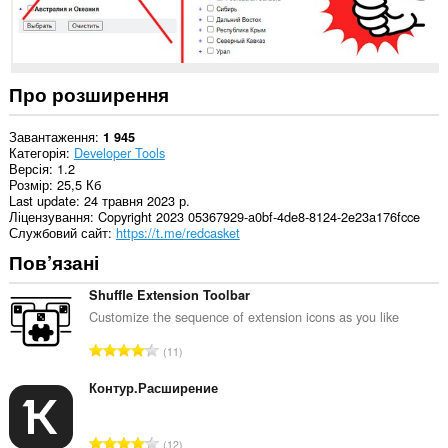
Про розширення
Завантаження
1 945
Категорія
Developer Tools
Версія
1.2
Розмір
25,5 Кб
Last update
24 травня 2023 р.
Ліцензування
Copyright 2023 05367929-a0bf-4de8-8124-2e23a176fcce
Службовий сайт
https://t.me/redcasket
Пов’язані
Shuffle Extension Toolbar
Customize the sequence of extension icons as you like
З
11
а
г
Контур.Расширение
а
л
З
12