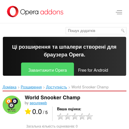
Перейти
до
основного
вмісту
Ці розширення та шпалери створені для
браузера Opera
.
Завантажити Opera
Free for Android
Домівка
Розширення
Доступність
World Snooker Champ‎
World Snooker Champ
by
secureweb
0.0
Ваша оцінка
/ 5
Загальна кількість оцінювачів:
0