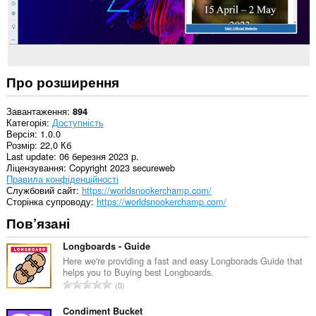
Про розширення
Завантаження
894
Категорія
Доступність
Версія
1.0.0
Розмір
22,0 Кб
Last update
06 березня 2023 р.
Ліцензування
Copyright 2023 secureweb
Правила конфіденційності
Службовий сайт
https://worldsnookerchamp.com/
Сторінка супроводу
https://worldsnookerchamp.com/
Пов’язані
Longboards - Guide
Here we're providing a fast and easy Longborads Guide that
helps you to Buying best Longboards.
З
0
а
г
Condiment Bucket