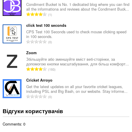
а
Condiment Bucket is No. 1 dedicated blog where you can find
all the informationa and reviews about the Condiment Buck...
л
З
1
ь
а
н
г
click test 100 seconds
а
а
CPS Test 100 Seconds used to check mouse clicking speed
к
in 100 seconds.
л
і
З
0
ь
л
а
н
ь
г
Zoom
а
к
а
Збільшуйте або зменшуйте вміст веб-сторінки, за
к
і
допомогою кнопки масштабування, для більш комфорт...
л
і
З
с
193
ь
л
а
т
н
ь
г
Cricket Arroyo
ь
а
к
а
о
Get the latest updates on all your favorite cricket leagues,
к
і
including PSL and Big Bash, on our website. Stay informe...
л
ц
і
З
с
0
ь
і
л
а
т
н
н
ь
г
ь
Відгуки користувачів
а
ю
к
а
о
к
в
і
л
ц
і
а
с
Comments: 0
ь
і
л
ч
т
н
н