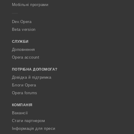
p
Мобільні програми
e
r
a
Dev.Opera
Beta version
СЛУЖБИ
Доповнення
Opera account
ПОТРІБНА ДОПОМОГА?
Довідка й підтримка
Блоги Opera
Opera forums
КОМПАНІЯ
Вакансії
Стати партнером
Інформація для преси