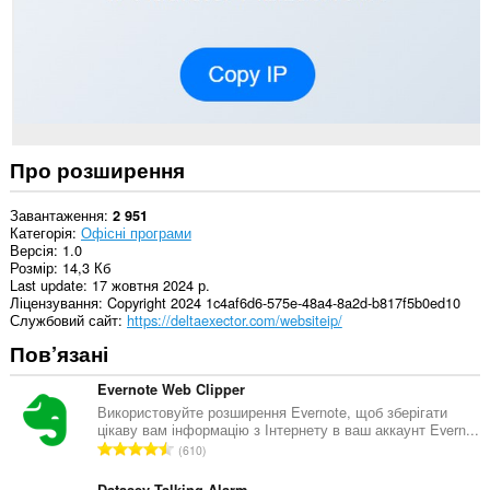
Про розширення
Завантаження
2 951
Категорія
Офісні програми
Версія
1.0
Розмір
14,3 Кб
Last update
17 жовтня 2024 р.
Ліцензування
Copyright 2024 1c4af6d6-575e-48a4-8a2d-b817f5b0ed10
Службовий сайт
https://deltaexector.com/websiteip/
Пов’язані
Evernote Web Clipper
Використовуйте розширення Evernote, щоб зберігати
цікаву вам інформацію з Інтернету в ваш аккаунт Evern...
З
610
а