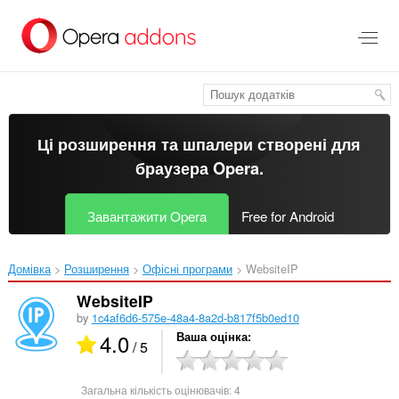
Перейти
до
основного
вмісту
Ці розширення та шпалери створені для
браузера Opera
.
Завантажити Opera
Free for Android
Домівка
Розширення
Офісні програми
WebsiteIP‎
WebsiteIP
by
1c4af6d6-575e-48a4-8a2d-b817f5b0ed10
4.0
Ваша оцінка
/ 5
Загальна кількість оцінювачів:
4