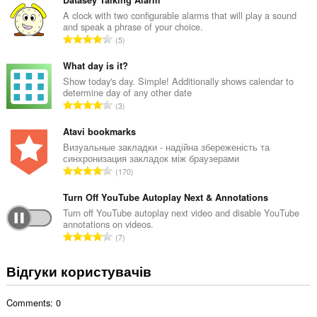
г
Datasey Talking Alarm
а
A clock with two configurable alarms that will play a sound
and speak a phrase of your choice.
л
З
5
ь
а
н
г
What day is it?
а
а
Show today's day. Simple! Additionally shows calendar to
к
determine day of any other date
л
і
З
3
ь
л
а
н
ь
г
Atavi bookmarks
а
к
а
Визуальные закладки - надійна збереженість та
к
і
синхронизация закладок між браузерами
л
і
З
с
170
ь
л
а
т
н
ь
г
Turn Off YouTube Autoplay Next & Annotations
ь
а
к
а
о
Turn off YouTube autoplay next video and disable YouTube
к
і
annotations on videos.
л
ц
і
З
с
7
ь
і
л
а
т
н
н
ь
г
ь
Відгуки користувачів
а
ю
к
а
о
к
в
і
л
ц
і
а
с
Comments: 0
ь
і
л
ч
т