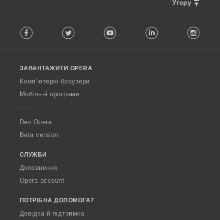
Угору
і
в
F
:
Facebook
Twitter
Youtube
LinkedIn
Instag
o
l
l
o
ЗАВАНТАЖИТИ OPERA
w
O
Комп’ютерні браузери
p
Мобільні програми
e
r
a
Dev.Opera
Beta version
СЛУЖБИ
Доповнення
Opera account
ПОТРІБНА ДОПОМОГА?
Довідка й підтримка