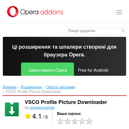
Перейти
до
основного
вмісту
Ці розширення та шпалери створені для
браузера Opera
.
Завантажити Opera
Free for Android
Домівка
Розширення
Офісні програми
VSCO Profile Picture Downloader‎
VSCO Profile Picture Downloader
by
programmerhat
4.1
Ваша оцінка
/ 5