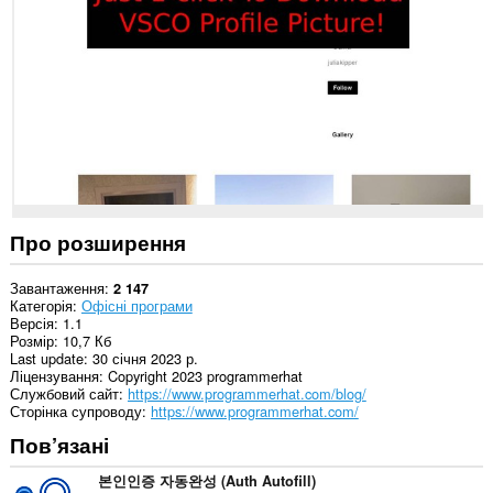
на
деяких
із
сайтів.
Про розширення
Завантаження
2 147
Категорія
Офісні програми
Версія
1.1
Розмір
10,7 Кб
Last update
30 січня 2023 р.
Ліцензування
Copyright 2023 programmerhat
Службовий сайт
https://www.programmerhat.com/blog/
Сторінка супроводу
https://www.programmerhat.com/
Пов’язані
본인인증 자동완성 (Auth Autofill)