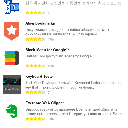
한국 휴대전화 본인인증 자동완성 브라우저 확장 프로그램
З
1
а
г
Atavi bookmarks
а
Визуальные закладки - надійна збереженість та
синхронизация закладок між браузерами
л
З
170
ь
а
н
г
Black Menu for Google™
а
а
Найлегший доступ до всесвіту Google
к
л
і
З
168
ь
л
а
н
ь
г
Keyboard Tester
а
к
а
Test Your Keyboard keys with Keyboard tester and find the
к
і
key that making problem in your keyboard.
л
і
З
с
2
ь
л
а
т
н
ь
г
Evernote Web Clipper
ь
а
к
а
о
Використовуйте розширення Evernote, щоб зберігати
к
і
цікаву вам інформацію з Інтернету в ваш аккаунт Evern...
л
ц
і
З
с
610
ь
і
л
а
т
н
н