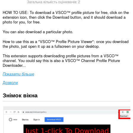
Загальна кількість оцінювачів:
2
HOW TO USE: To download a VSCO™ profile picture for free, click on the
extension icon, then click the Download button, and it should download a
photo for you, for free.
You can also download a particular photo.
How to use this as a "VSCO™ Profile Picture Viewer": once you download
the photo, just open it up as a fullscreen on your desktop.
This extension supports downloading profile pictures from a VSCO™
channel. You could say this is also a VSCO™ Channel Profile Picture
Downloader...
Показати більше
Дозволи
Знімок вікна
Це
розширення
може
отримувати
доступ
до
ваших
даних