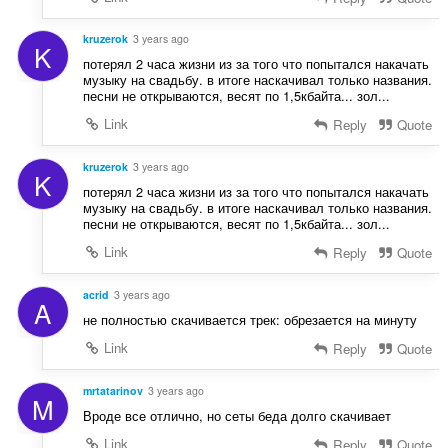
kruzerok
3 years ago
K
потерял 2 часа жизни из за того что попытался накачать
музыку на свадьбу. в итоге наскачивал только названия.
песни не открываются, весят по 1,5кбайта... зол...
Link
Reply
Quote
kruzerok
3 years ago
K
потерял 2 часа жизни из за того что попытался накачать
музыку на свадьбу. в итоге наскачивал только названия.
песни не открываются, весят по 1,5кбайта... зол...
Link
Reply
Quote
acrid
3 years ago
A
не полностью скачивается трек: обрезается на минуту
Link
Reply
Quote
mrtatarinov
3 years ago
M
Вроде все отлично, но сеты беда долго скачивает
Link
Reply
Quote