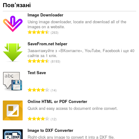
Пов’язані
Image Downloader
Using image downloader, locate and download all of the
images on a website.
З
263
а
г
SaveFrom.net helper
а
Завантажуйте з «ВКонтакте», YouTube, Facebook і ще 40
сайтів за 1 клік.
л
З
8193
ь
а
н
г
Text Save
а
а
к
л
і
З
14
ь
л
а
н
ь
г
Online HTML or PDF Converter
а
к
а
Quick and easy access to document online convert.
к
і
л
і
З
с
12
ь
л
а
т
н
ь
г
Image to DXF Converter
ь
а
к
а
о
Right-click any image to convert it into a DXF file.