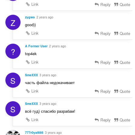
в
Link
Reply
Quote
в
:
а
ч
zygwo
2 years ago
Z
і
good))
в
Link
Reply
Quote
:
A Former User
2 years ago
?
top4ek
Link
Reply
Quote
SmeXXX
3 years ago
S
часть файла недокачивает
Link
Reply
Quote
SmeXXX
3 years ago
S
всё гуд) спасибо разрабам!
Link
Reply
Quote
777r0yal666
3 years ago