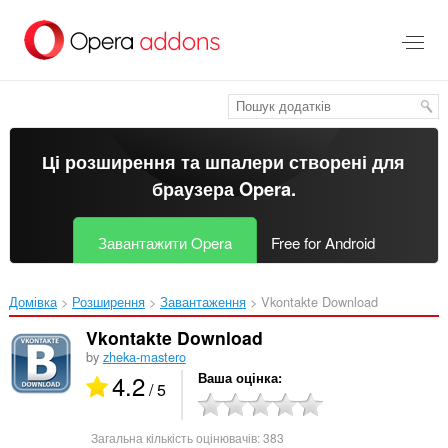
Перейти
до
основного
вмісту
Ці розширення та шпалери створені для
браузера Opera
.
Завантажити Opera
Free for Android
Домівка
Розширення
Завантаження
Vkontakte Download‎
Vkontakte Download
by
zheka-mastero
4.2
Ваша оцінка
/ 5
Загальна кількість оцінювачів:
383