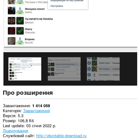
сайтів.
Це
розширення
може
отримувати
доступ
до
даних
щодо
ваших
вкладок
і
журналу
перегляду.
Про розширення
Завантаження
1 414 059
Категорія
Завантаження
Версія
5.3
Розмір
106,8 Кб
Last update
03 січня 2022 р.
Ліцензування
Службовий сайт
http://vkontakte-download.ru