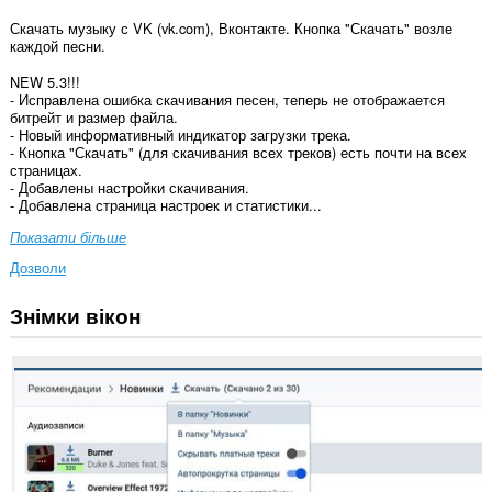
Скачать музыку с VK (vk.com), Вконтакте. Кнопка "Скачать" возле
каждой песни.
NEW 5.3!!!
- Исправлена ошибка скачивания песен, теперь не отображается
битрейт и размер файла.
- Новый информативный индикатор загрузки трека.
- Кнопка "Скачать" (для скачивания всех треков) есть почти на всех
страницах.
- Добавлены настройки скачивания.
- Добавлена страница настроек и статистики...
Показати більше
Дозволи
Знімки вікон
Це
розширення
може
отримувати
доступ
до
ваших
даних
на
деяких
із