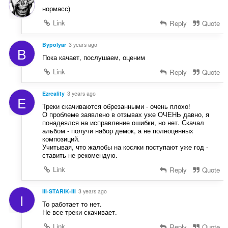
нормасс)
Link
Reply
Quote
Bypolyar
3 years ago
B
Пока качает, послушаем, оценим
Link
Reply
Quote
Ezreality
3 years ago
E
Треки скачиваются обрезанными - очень плохо!
О проблеме заявлено в отзывах уже ОЧЕНЬ давно, я
понадеялся на исправление ошибки, но нет. Скачал
альбом - получи набор демок, а не полноценных
композиций.
Учитывая, что жалобы на косяки поступают уже год -
ставить не рекомендую.
Link
Reply
Quote
III-STARIK-III
3 years ago
I
То работает то нет.
Не все треки скачивает.
Link
Reply
Quote