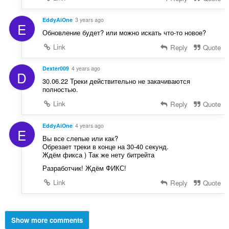
EddyAiOne
3 years ago
E
Обновление будет? или можно искать что-то новое?
Link
Reply
Quote
Dexter009
4 years ago
D
30.06.22 Треки действительно не закачиваются
полностью.
Link
Reply
Quote
EddyAiOne
4 years ago
E
Вы все слепые или как?
Обрезает треки в конце на 30-40 секунд.
Ждём фикса ) Так же нету битрейта
Разработчик! Ждём ФИКС!
Link
Reply
Quote
Show more comments