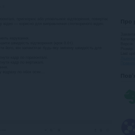
в:
8
изонталі, прискорює або уповільнює відтворення, повертає
Про 
ну відео — корисно для виправлення спотвореного відео.
Завант
анель керування.
Категор
ьшити швидкість відтворення (крок 0.01).
Версія
ти його, він запам'ятає будь-яку змінену швидкість для
Розмір
Last up
гнути кадр по горизонталі.
Ліцензу
гнути кадр по вертикалі.
Правила
ання.
 відразу по обох осях...
Пов’