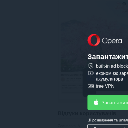
даних
на
усіх
сайтах.
Завантажит
built-in ad bloc
економією зар
акумулятора
free VPN
Завантажит
Відгуки користувачів
Ці розширення та шпал
Comments: 8