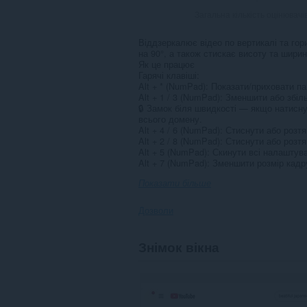
Загальна кількість оцінювачі
Віддзеркалює відео по вертикалі та гор
на 90°, а також стискає висоту та шири
Як це працює
Гарячі клавіші:
Alt + * (NumPad): Показати/приховати п
Alt + 1 / 3 (NumPad): Зменшити або збіл
🔒 Замок біля швидкості — якщо натисну
всього домену.
Alt + 4 / 6 (NumPad): Стиснути або розтя
Alt + 2 / 8 (NumPad): Стиснути або розтя
Alt + 5 (NumPad): Скинути всі налаштув
Alt + 7 (NumPad): Зменшити розмір кадру
Показати більше
Дозволи
Це
Знімок вікна
розширення
може
отримувати
доступ
до
ваших