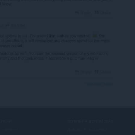
 I know
Reply
Quote
RinApfel
ago
jor update is out. I’ve added that feature you wanted:
the
 If you click it, it will remember any changed speed for the entire
owser restart.
features as well. You saw the weakest version of my extension;
onality and thoughtfulness, it has made a quantum leap in
Reply
Quote
View forum thread
ЛУЖБИ
ПОТРІБНА ДОПОМОГА?
повнення
Довідка й підтримка