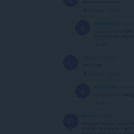
don`t work on any site
Collapse
Link
888system888
5 months 
8
@kamerad1312
: Hello
even when the video is 
Link
Lasssa
11 months ago
L
pretty thing
Collapse
Link
888system888
5 months 
8
@lasssa
: Hello, thank 
Link
RinApfel
1 year ago
R
It is good, however I would like
it again. For example, I watch
adjust it again to be 2x which 