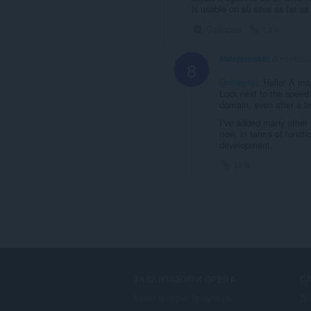
is usable on all sites as far as
Collapse
Link
888system888
5 months 
8
@rinapfel
: Hello! A ma
Lock next to the speed.
domain, even after a br
I’ve added many other 
now, in terms of functi
development.
Link
ЗАВАНТАЖИТИ OPERA
С
Комп’ютерні браузери
До