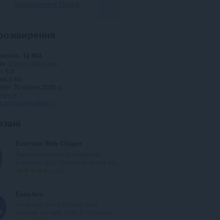
Завантажити Opera
розширення
аження
12 893
ія
Офісні програми
1.5.0
66,0 Кб
date
20 квітня 2026 р.
вання
 конфіденційності
язані
Evernote Web Clipper
Використовуйте розширення
Evernote, щоб зберігати цікаву ва...
З
610
а
г
EasyJoin
а
Send text and links from your
л
browser, on right click, to EasyJoin...
ь