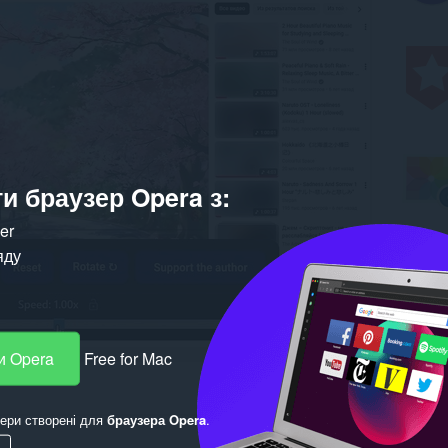
и браузер Opera з:
ker
яду
и Opera
Free for Mac
ери створені для
браузера Opera
.