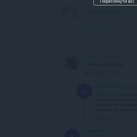
Переглянути всі
View forum thread
Gelonatar
7 months ago
у меня норм работает
Collapse
Link
888system888
5 months 
8
@gelonatar
: Здравств
вышло новое крупное
работает на большем
скорости для всего д
Link
Kamerad1312
7 months ago
K