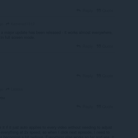
Reply
Quote
Kamerad1312
ago
, a major update has been released - it works almost everywhere,
in full screen mode.
Reply
Quote
Reply
Quote
Lasssa
ago
you
Reply
Quote
 it if it just auto applies to every video without needing to adjust
 everything at 2x speed, so when I click next episode, I need to
is becoming a bit tedious. Everything else works so far and yes, it