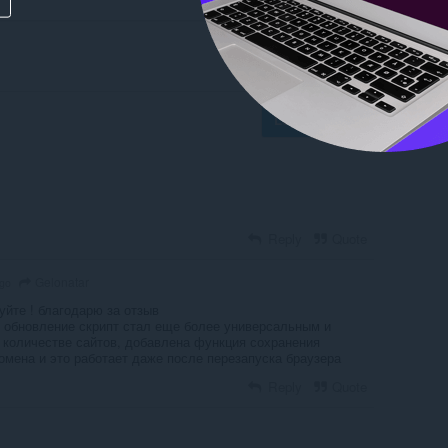
Log in to post
Reply
Quote
Gelonatar
ago
уйте ! благодарю за отзыв
 обновление скрипт стал еще более универсальным и
 количестве сайтов, добавлена функция сохранения
омена и это работает даже после перезапуска браузера
Reply
Quote