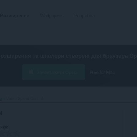
Розширення
Wallpapers
Розробка
розширення та шпалери створені для
браузера Op
Завантажити Opera
Free for Mac
и
Video Speed Control‎
l
інка