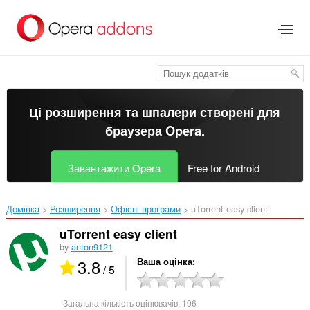
Перейти
до
основного
вмісту
Ці розширення та шпалери створені для
браузера Opera
.
Завантажити Opera
Free for Android
Домівка
Розширення
Офісні програми
uTorrent easy client‎
uTorrent easy client
by
anton9121
3.8
Ваша оцінка
/ 5
Загальна кількість оцінювачів:
106