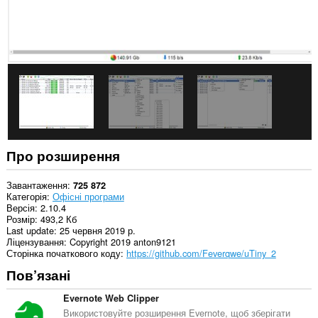
create
rich
notifications
and
display
them
to
you
in
the
system
tray.
Це
Про розширення
розширення
може
отримувати
Завантаження
725 872
доступ
Категорія
Офісні програми
до
Версія
2.10.4
даних
Розмір
493,2 Кб
щодо
Last update
25 червня 2019 р.
ваших
Ліцензування
Copyright 2019 anton9121
вкладок
Сторінка початкового коду
https://github.com/Feverqwe/uTiny_2
і
Пов’язані
журналу
перегляду.
Evernote Web Clipper
Використовуйте розширення Evernote, щоб зберігати