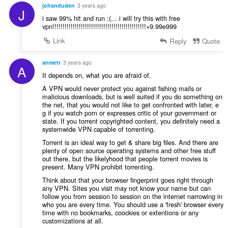
johanduden
3 years ago
J
i saw 99% hit and run :(... i will try this with free
vpn!!!!!!!!!!!!!!!!!!!!!!!!!!!!!!!!!!!!!!!!!!!!!!+9.99e999
Link
Reply
Quote
anmetr
3 years ago
A
It depends on, what you are afraid of.
A VPN would never protect you against fishing mails or
malicious downloads, but is well suited if you do something on
the net, that you would not like to get confronted with later, e
g if you watch porn or expresses critic of your government or
state. If you torrent copyrighted content, you definitely need a
systemwide VPN capable of torrenting.
Torrent is an ideal way to get & share big files. And there are
plenty of open source operating systems and other free stuff
out there, but the likelyhood that people torrent movies is
present. Many VPN prohibit torrenting.
Think about that your browser fingerprint goes right through
any VPN. Sites you visit may not know your name but can
follow you from session to session on the internet narrowing in
who you are every time. You should use a 'fresh' browser every
time with no bookmarks, coockies or extentions or any
customizations at all.