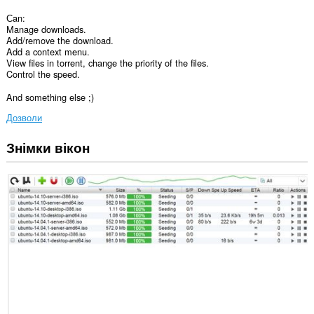
Сan:
Manage downloads.
Add/remove the download.
Add a context menu.
View files in torrent, change the priority of the files.
Control the speed.
And something else ;)
Дозволи
Знімки вікон
Це
розширення
може
отримувати
доступ
до
ваших
даних
на
усіх
сайтах.
This
extension
can