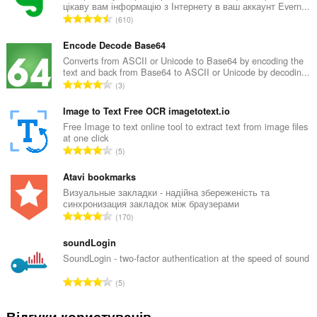
цікаву вам інформацію з Інтернету в ваш аккаунт Evern...
З
610
а
г
Encode Decode Base64
а
Converts from ASCII or Unicode to Base64 by encoding the
text and back from Base64 to ASCII or Unicode by decodin...
л
З
3
ь
а
н
г
Image to Text Free OCR imagetotext.io
а
а
Free Image to text online tool to extract text from image files
к
at one click
л
і
З
5
ь
л
а
н
ь
г
Atavi bookmarks
а
к
а
Визуальные закладки - надійна збереженість та
к
і
синхронизация закладок між браузерами
л
і
З
с
170
ь
л
а
т
н
ь
г
soundLogin
ь
а
к
а
о
SoundLogin - two-factor authentication at the speed of sound
к
і
л
ц
і
З
с
5
ь
і
л
а
т
н
н
ь
г
ь
Відгуки користувачів
а
ю