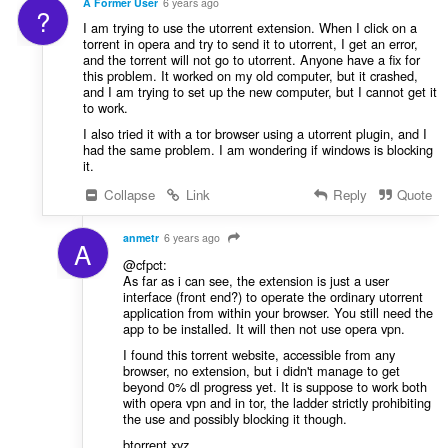
A Former User
6 years ago
?
I am trying to use the utorrent extension. When I click on a
torrent in opera and try to send it to utorrent, I get an error,
and the torrent will not go to utorrent. Anyone have a fix for
this problem. It worked on my old computer, but it crashed,
and I am trying to set up the new computer, but I cannot get it
to work.
I also tried it with a tor browser using a utorrent plugin, and I
had the same problem. I am wondering if windows is blocking
it.
Collapse
Link
Reply
Quote
anmetr
6 years ago
A
@cfpct:
As far as i can see, the extension is just a user
interface (front end?) to operate the ordinary utorrent
application from within your browser. You still need the
app to be installed. It will then not use opera vpn.
I found this torrent website, accessible from any
browser, no extension, but i didn't manage to get
beyond 0% dl progress yet. It is suppose to work both
with opera vpn and in tor, the ladder strictly prohibiting
the use and possibly blocking it though.
btorrent.xyz