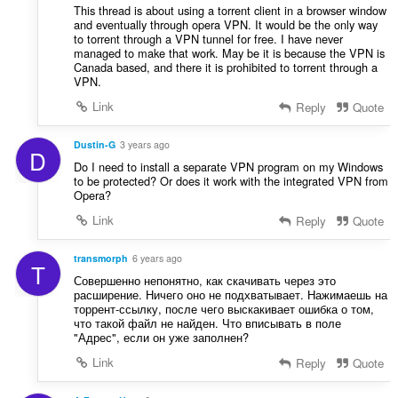
This thread is about using a torrent client in a browser window
and eventually through opera VPN. It would be the only way
to torrent through a VPN tunnel for free. I have never
managed to make that work. May be it is because the VPN is
Canada based, and there it is prohibited to torrent through a
VPN.
Link
Reply
Quote
Dustin-G
3 years ago
D
Do I need to install a separate VPN program on my Windows
to be protected? Or does it work with the integrated VPN from
Opera?
Link
Reply
Quote
transmorph
6 years ago
T
Совершенно непонятно, как скачивать через это
расширение. Ничего оно не подхватывает. Нажимаешь на
торрент-ссылку, после чего выскакивает ошибка о том,
что такой файл не найден. Что вписывать в поле
"Адрес", если он уже заполнен?
Link
Reply
Quote