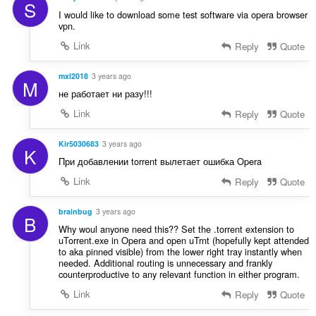
і
S
в
I would like to download some test software via opera browser
vpn.
:
Link
Reply
Quote
mxl2018
3 years ago
M
не работает ни разу!!!
Link
Reply
Quote
Kir5030683
3 years ago
K
При добавлении torrent вылетает ошибка Opera
Link
Reply
Quote
brainbug
3 years ago
B
Why woul anyone need this?? Set the .torrent extension to
uTorrent.exe in Opera and open uTrnt (hopefully kept attended
to aka pinned visible) from the lower right tray instantly when
needed. Additional routing is unnecessary and frankly
counterproductive to any relevant function in either program.
Link
Reply
Quote