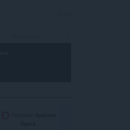
УВІЙТИ
era
.
Потрібен
браузер
Opera
.