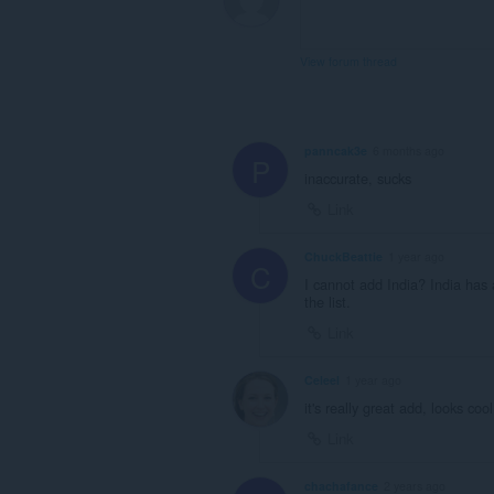
View forum thread
panncak3e
6 months ago
P
inaccurate, sucks
Link
ChuckBeattie
1 year ago
C
I cannot add India? India has a
the list.
Link
Celeel
1 year ago
it's really great add, looks cool
Link
chachafance
2 years ago