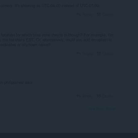
 correct. It's showing as UTC-04.00 instead of UTC-07.00.
Reply
Quote
 location for which time zone they're in though? For example, I'm
 the list that's EST. Or, alternatively, could you add an option to
ordinates or city/town name?
Reply
Quote
n philippines/ asia
Reply
Quote
View forum thread