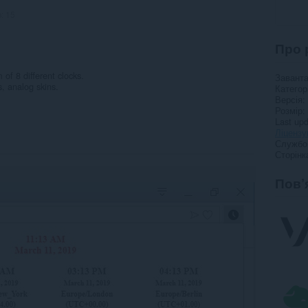
в:
15
Про 
of 8 different clocks.
Завант
, analog skins.
Категор
Версія
Розмір
Last up
Ліцензу
Службо
Сторінк
Пов’