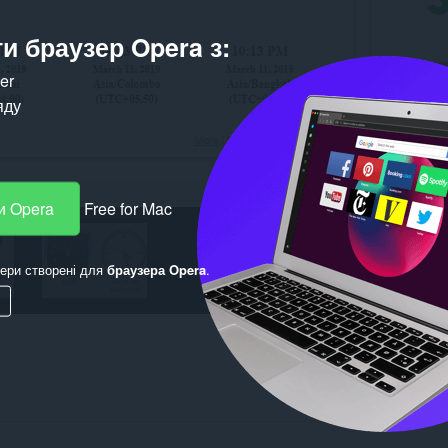
и браузер Opera з:
ker
яду
и Opera
Free for Mac
ери створені для
браузера Opera
.