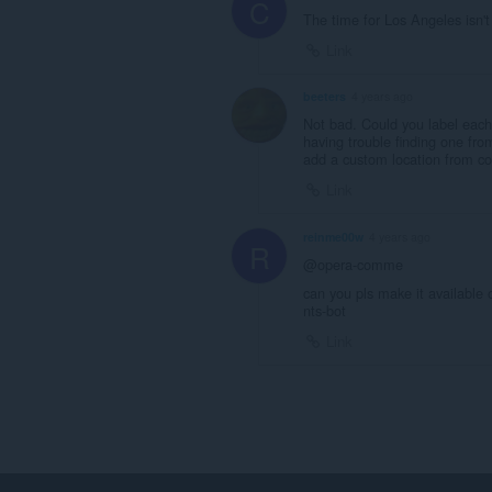
C
The time for Los Angeles isn't
Link
beeters
4 years ago
Not bad. Could you label each
having trouble finding one from
add a custom location from co
Link
reinme00w
4 years ago
R
@opera-comme
can you pls make it available o
nts-bot
Link