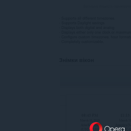
Загальна кількість оцінювачі
- Supports all different timezones.
- Supports Daylight savings
- Displays both digital and analog
- Displays either only one clock or maximum 
- Configure custom timezones, hour formats
- Completely customizable.
Знімки вікон