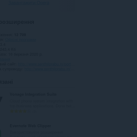
Завантажити Opera
розширення
аження
12 709
ія
Офісні програми
3.4
243,4 Кб
date
16 березня 2020 р.
вання
вий сайт
http://www.senthilprabu.in/portfolio/stylish-world-clock
а супроводу
http://www.senthilprabu.in/portfolio/stylish-world-clock
язані
Vonage Integration Suite
Cloud phone system integration with
top business applications. Done bet...
З
3
а
г
Evernote Web Clipper
а
Використовуйте розширення
л
Evernote, щоб зберігати цікаву ва...