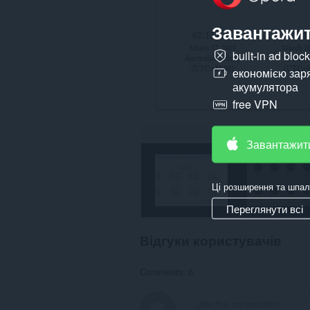
Завантажит
built-in ad bloc
економією зар
акумулятора
free VPN
Завантажит
Ці розширення та шпал
Переглянути всі
Відгуки користувачів
Comments: 6