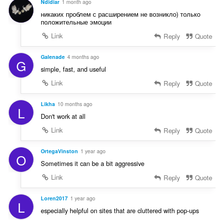
і
Ndidiar
1 month ago
ч
т
н
никаких проблем с расширением не возникло) только
і
ь
ю
положительные эмоции
в
о
в
:
Link
Reply
Quote
ц
а
і
ч
н
Galenade
4 months ago
і
G
ю
simple, fast, and useful
в
в
:
Link
Reply
Quote
а
ч
Likha
10 months ago
і
L
в
Don't work at all
:
Link
Reply
Quote
OrtegaVinston
1 year ago
O
Sometimes it can be a bit aggressive
Link
Reply
Quote
Loren2017
1 year ago
L
especially helpful on sites that are cluttered with pop-ups