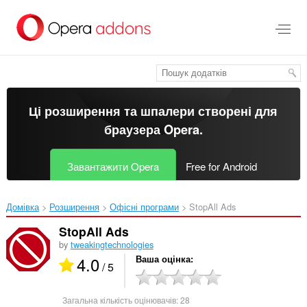
Перейти
до
основного
вмісту
Ці розширення та шпалери створені для
браузера Opera
.
Завантажити Opera
Free for Android
Домівка
Розширення
Офісні програми
StopAll Ads‎
StopAll Ads
by
tweakingtechnologies
4.0
Ваша оцінка
/ 5
Загальна кількість оцінювачів:
28