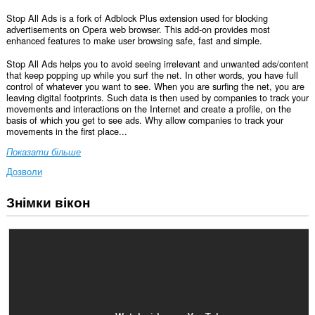
Stop All Ads is a fork of Adblock Plus extension used for blocking
advertisements on Opera web browser. This add-on provides most
enhanced features to make user browsing safe, fast and simple.
Stop All Ads helps you to avoid seeing irrelevant and unwanted ads/content
that keep popping up while you surf the net. In other words, you have full
control of whatever you want to see. When you are surfing the net, you are
leaving digital footprints. Such data is then used by companies to track your
movements and interactions on the Internet and create a profile, on the
basis of which you get to see ads. Why allow companies to track your
movements in the first place...
Показати більше
Дозволи
Знімки вікон
Це
розширення
може
отримувати
доступ
до
ваших
даних
на
усіх
сайтах.