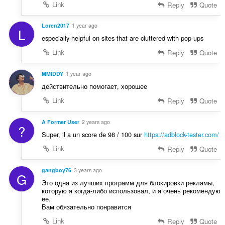
Link
Reply
Quote
Loren2017
1 year ago
L
especially helpful on sites that are cluttered with pop-ups
Link
Reply
Quote
MMIDDY
1 year ago
действительно помогает, хорошее
Link
Reply
Quote
A Former User
2 years ago
?
Super, il a un score de 98 / 100 sur
https://adblock-tester.com/
Link
Reply
Quote
gangboy76
3 years ago
G
Это одна из лучших программ для блокировки рекламы,
которую я когда-либо использовал, и я очень рекомендую
ее.
Вам обязательно понравится
Link
Reply
Quote