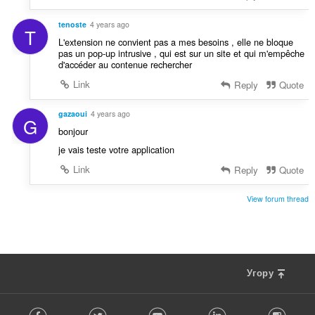
tenoste
4 years ago
T
L'extension ne convient pas a mes besoins , elle ne bloque
pas un pop-up intrusive , qui est sur un site et qui m'empêche
d'accéder au contenue rechercher
Link
Reply
Quote
gazaoui
4 years ago
G
bonjour
je vais teste votre application
Link
Reply
Quote
View forum thread
Угору
F
Facebook
Twitter
Youtube
LinkedIn
Instag
o