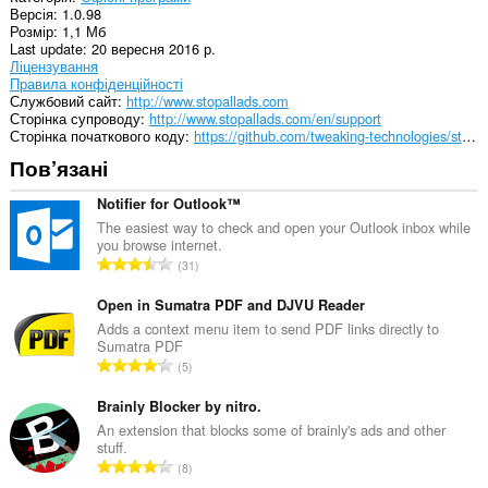
Версія
1.0.98
журналу
Розмір
1,1 Мб
перегляду.
Last update
20 вересня 2016 р.
Ліцензування
This
Правила конфіденційності
extension
Службовий сайт
http://www.stopallads.com
can
Сторінка супроводу
http://www.stopallads.com/en/support
store
Сторінка початкового коду
https://github.com/tweaking-technologies/stopallads/tree/master/stopalladsopera
an
unlimited
Пов’язані
amount
of
Notifier for Outlook™
client-
side
The easiest way to check and open your Outlook inbox while
data.
you browse internet.
З
31
а
г
Open in Sumatra PDF and DJVU Reader
а
Adds a context menu item to send PDF links directly to
Sumatra PDF
л
З
5
ь
а
н
г
Brainly Blocker by nitro.
а
а
An extension that blocks some of brainly's ads and other
к
stuff.
л
і
З
8
ь
л
а