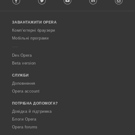
l
l
o
ЗАВАНТАЖИТИ OPERA
w
O
Комп’ютерні браузери
p
Мобільні програми
e
r
a
Dev.Opera
Beta version
СЛУЖБИ
Доповнення
Opera account
ПОТРІБНА ДОПОМОГА?
Довідка й підтримка
Блоги Opera
Opera forums