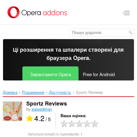
Перейти
до
основного
вмісту
Ці розширення та шпалери створені для
браузера Opera
.
Завантажити Opera
Free for Android
Домівка
Розширення
Доступність
Sportz Reviews‎
Sportz Reviews
by
waleedkhan
4.2
Ваша оцінка
/ 5
Загальна кількість оцінювачів:
1