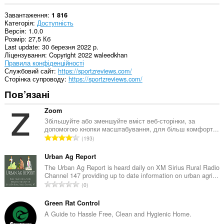
Завантаження
1 816
Категорія
Доступність
Версія
1.0.0
Розмір
27,5 Кб
Last update
30 березня 2022 р.
Ліцензування
Copyright 2022 waleedkhan
Правила конфіденційності
Службовий сайт
https://sportzreviews.com/
Сторінка супроводу
https://sportzreviews.com/
Пов’язані
Zoom
Збільшуйте або зменшуйте вміст веб-сторінки, за
допомогою кнопки масштабування, для більш комфорт...
З
193
а
г
Urban Ag Report
а
The Urban Ag Report is heard daily on XM Sirius Rural Radio
Channel 147 providing up to date information on urban agri...
л
З
0
ь
а
н
г
Green Rat Control
а
а
A Guide to Hassle Free, Clean and Hygienic Home.
к
л