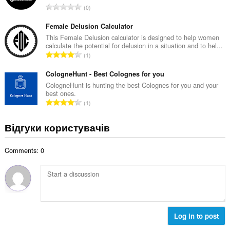
і
З
0
ь
л
а
н
ь
г
Female Delusion Calculator
а
к
а
This Female Delusion calculator is designed to help women
к
і
calculate the potential for delusion in a situation and to hel...
л
і
З
с
1
ь
л
а
т
н
ь
г
CologneHunt - Best Colognes for you
ь
а
к
а
о
CologneHunt is hunting the best Colognes for you and your
к
і
best ones.
л
ц
і
З
с
1
ь
і
л
а
т
н
н
ь
г
ь
Відгуки користувачів
а
ю
к
а
о
к
в
і
л
ц
і
а
с
Comments: 0
ь
і
л
ч
т
н
н
ь
і
ь
а
ю
к
в
о
к
в
і
:
ц
і
а
с
і
л
ч
т
н
ь
і
Log in to post
ь
ю
к
в
о