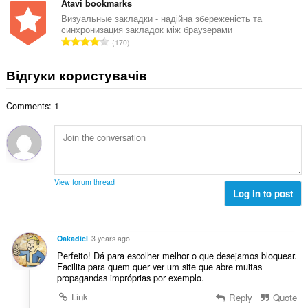
ь
г
Atavi bookmarks
ь
а
к
а
о
Визуальные закладки - надійна збереженість та
к
і
синхронизация закладок між браузерами
л
ц
і
З
с
170
ь
і
л
а
т
н
н
ь
г
ь
Відгуки користувачів
а
ю
к
а
о
к
в
і
л
ц
і
а
с
Comments: 1
ь
і
л
ч
т
н
н
ь
і
ь
а
ю
к
в
о
к
в
і
:
ц
і
а
с
і
л
ч
т
View forum thread
н
ь
і
Log in to post
ь
ю
к
в
о
в
і
:
ц
а
с
і
Oakadiel
3 years ago
ч
т
н
Perfeito! Dá para escolher melhor o que desejamos bloquear.
і
ь
ю
Facilita para quem quer ver um site que abre muitas
в
о
propagandas impróprias por exemplo.
в
:
ц
а
Link
Reply
Quote
і
ч