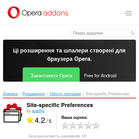
Перейти
до
основного
вмісту
Ці розширення та шпалери створені для
браузера Opera
.
Завантажити Opera
Free for Android
Домівка
Розширення
Офісні програми
Site-specific Preferences‎
Site-specific Preferences
by
spadija
4.2
Ваша оцінка
/ 5
Загальна кількість оцінювачів:
18