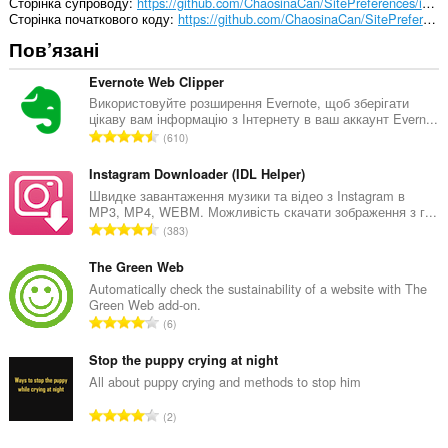
до
Сторінка супроводу
https://github.com/ChaosinaCan/SitePreferences/issues
даних
Сторінка початкового коду
https://github.com/ChaosinaCan/SitePreferences
щодо
Пов’язані
ваших
вкладок
і
Evernote Web Clipper
журналу
Використовуйте розширення Evernote, щоб зберігати
перегляду.
цікаву вам інформацію з Інтернету в ваш аккаунт Evern...
З
610
а
г
Instagram Downloader (IDL Helper)
а
Швидке завантаження музики та відео з Instagram в
MP3, MP4, WEBM. Можливість скачати зображення з г...
л
З
383
ь
а
н
г
The Green Web
а
а
Automatically check the sustainability of a website with The
к
Green Web add-on.
л
і
З
6
ь
л
а
н
ь
г
Stop the puppy crying at night
а
к
а
All about puppy crying and methods to stop him
к
і
л
і
З
с
2
ь
л
а
т
н