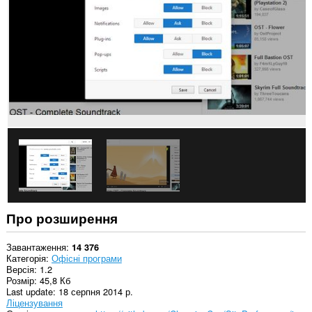
усіх
сайтах.
Це
розширення
може
керувати
параметрами,
які
визначають,
чи
можуть
сайти
використовувати
такі
можливості,
як
файли
cookie,
JavaScript
Про розширення
і
плагіни
Завантаження
14 376
Це
Категорія
Офісні програми
розширення
Версія
1.2
може
Розмір
45,8 Кб
отримувати
Last update
18 серпня 2014 р.
доступ
Ліцензування