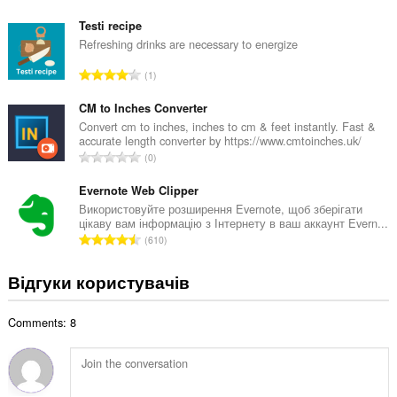
а
н
г
Testi recipe
а
а
Refreshing drinks are necessary to energize
к
л
і
З
1
ь
л
а
н
ь
г
CM to Inches Converter
а
к
а
Convert cm to inches, inches to cm & feet instantly. Fast &
к
і
accurate length converter by https://www.cmtoinches.uk/
л
і
З
с
0
ь
л
а
т
н
ь
г
Evernote Web Clipper
ь
а
к
а
о
Використовуйте розширення Evernote, щоб зберігати
к
і
цікаву вам інформацію з Інтернету в ваш аккаунт Evern...
л
ц
і
З
с
610
ь
і
л
а
т
н
н
ь
г
ь
Відгуки користувачів
а
ю
к
а
о
к
в
і
л
ц
і
а
с
Comments: 8
ь
і
л
ч
т
н
н
ь
і
ь
а
ю
к
в
о
к
в
і
:
ц