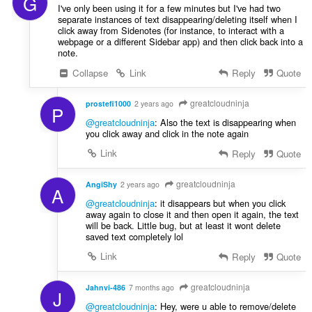
G
I've only been using it for a few minutes but I've had two
separate instances of text disappearing/deleting itself when I
click away from Sidenotes (for instance, to interact with a
webpage or a different Sidebar app) and then click back into a
note.
Collapse
Link
Reply
Quote
greatcloudninja
prostefi1000
2 years ago
P
@greatcloudninja
: Also the text is disappearing when
you click away and click in the note again
Link
Reply
Quote
greatcloudninja
AngiShy
2 years ago
A
@greatcloudninja
: it disappears but when you click
away again to close it and then open it again, the text
will be back. Little bug, but at least it wont delete
saved text completely lol
Link
Reply
Quote
greatcloudninja
Jahnvi-486
7 months ago
J
@greatcloudninja
: Hey, were u able to remove/delete