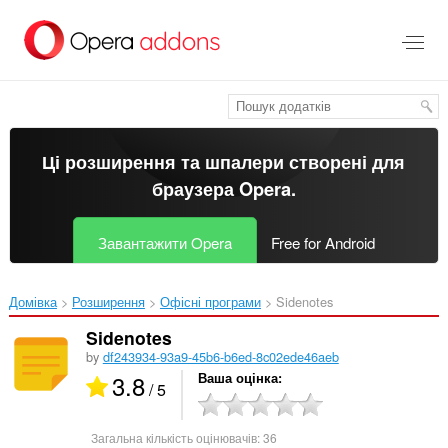
Перейти
до
основного
вмісту
Ці розширення та шпалери створені для
браузера Opera
.
Завантажити Opera
Free for Android
Домівка
Розширення
Офісні програми
Sidenotes‎
Sidenotes
by
df243934-93a9-45b6-b6ed-8c02ede46aeb
3.8
Ваша оцінка
/ 5
Загальна кількість оцінювачів:
36