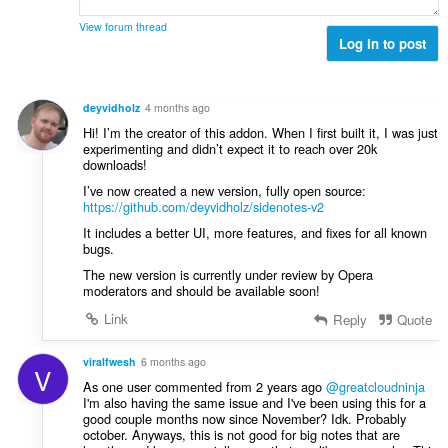
і
а
с
і
л
ч
т
View forum thread
н
ь
і
Log in to post
ь
ю
к
в
о
в
і
:
ц
а
с
і
deyvidholz
4 months ago
ч
т
н
Hi! I’m the creator of this addon. When I first built it, I was just
і
ь
ю
experimenting and didn’t expect it to reach over 20k
в
о
downloads!
в
:
ц
а
I’ve now created a new version, fully open source:
і
ч
https://github.com/deyvidholz/sidenotes-v2
н
і
It includes a better UI, more features, and fixes for all known
ю
в
bugs.
в
:
The new version is currently under review by Opera
а
moderators and should be available soon!
ч
Link
і
Reply
Quote
в
:
viralfwesh
6 months ago
V
As one user commented from 2 years ago
@greatcloudninja
I'm also having the same issue and I've been using this for a
good couple months now since November? Idk. Probably
october. Anyways, this is not good for big notes that are