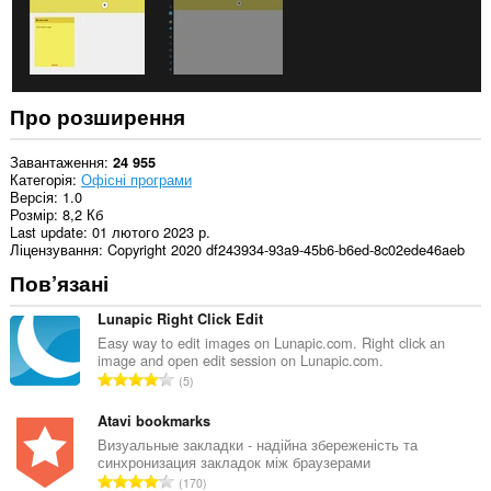
Про розширення
Завантаження
24 955
Категорія
Офісні програми
Версія
1.0
Розмір
8,2 Кб
Last update
01 лютого 2023 р.
Ліцензування
Copyright 2020 df243934-93a9-45b6-b6ed-8c02ede46aeb
Пов’язані
Lunapic Right Click Edit
Easy way to edit images on Lunapic.com. Right click an
image and open edit session on Lunapic.com.
З
5
а
г
Atavi bookmarks
а
Визуальные закладки - надійна збереженість та
синхронизация закладок між браузерами
л
З
170
ь