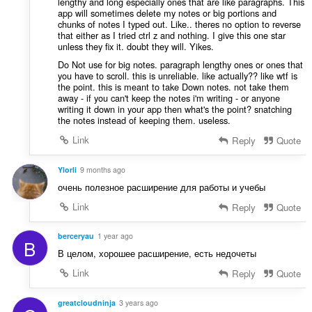
lengthy and long especially ones that are like paragraphs. This
app will sometimes delete my notes or big portions and
chunks of notes I typed out. Like.. theres no option to reverse
that either as I tried ctrl z and nothing. I give this one star
unless they fix it. doubt they will. Yikes.
Do Not use for big notes. paragraph lengthy ones or ones that
you have to scroll. this is unreliable. like actually?? like wtf is
the point. this is meant to take Down notes. not take them
away - if you can't keep the notes i'm writing - or anyone
writing it down in your app then what's the point? snatching
the notes instead of keeping them. useless.
Link
Reply
Quote
Ylorli
9 months ago
очень полезное расширение для работы и учебы
Link
Reply
Quote
berceryau
1 year ago
B
В целом, хорошее расширение, есть недочеты
Link
Reply
Quote
greatcloudninja
3 years ago