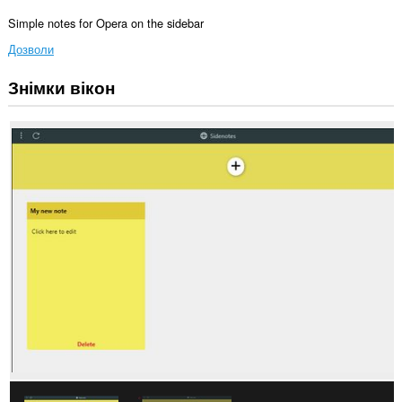
Simple notes for Opera on the sidebar
Дозволи
Знімки вікон
Це
розширення
додає
панель
на
бічну
панель.