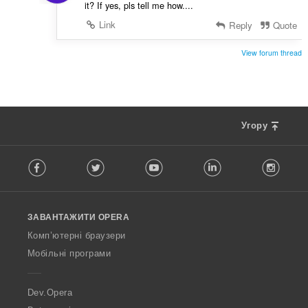
it? If yes, pls tell me how....
Link
Reply
Quote
View forum thread
Угору
F
Facebook
Twitter
Youtube
LinkedIn
Instag
o
l
l
o
ЗАВАНТАЖИТИ OPERA
w
O
Комп’ютерні браузери
p
Мобільні програми
e
r
a
Dev.Opera