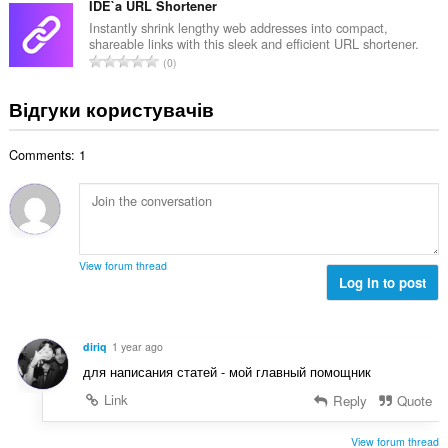
ь
г
IDE`a URL Shortener
ь
а
к
а
о
Instantly shrink lengthy web addresses into compact,
к
і
shareable links with this sleek and efficient URL shortener.
л
ц
і
З
с
0
ь
і
л
а
т
н
н
ь
г
ь
Відгуки користувачів
а
ю
к
а
о
к
в
і
л
ц
і
а
с
Comments: 1
ь
і
л
ч
т
н
н
ь
і
ь
а
ю
к
в
о
к
в
і
:
ц
і
а
с
і
л
ч
т
View forum thread
н
ь
і
Log in to post
ь
ю
к
в
о
в
і
:
ц
а
с
і
diriq
1 year ago
ч
т
н
для написания статей - мой главный помощник
і
ь
ю
в
о
Link
Reply
Quote
в
:
ц
а
і
View forum thread
ч