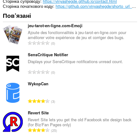
Сторінка супроводу
https://vinyashegde.github.io/contact.html
Сторінка початкового коду
https://github.com/vinyashegde/shorto_url_shorter
Пов’язані
jeu-tarot-en-ligne.com•Emoji
Ajoute des fonctionnalités à jeu-tarot-en-ligne.com pour
améliorer votre expérience de jeu et corriger des bugs.
З
0
а
г
SensCritique Notifier
а
Displays your SensCritique notifications unread count.
л
З
0
ь
а
н
г
WykopCan
а
а
к
л
і
З
3
ь
л
а
н
ь
г
Revert Site
а
к
а
Revert Site lets you get the old Facebook site design back
к
і
(for Biz/Fan Pages only)
л
і
З
с
25
ь
л
а
т
н