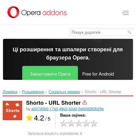
Перейти
до
основного
вмісту
Ці розширення та шпалери створені для
браузера Opera
.
Завантажити Opera
Free for Android
Домівка
Розширення
Соціальні мережі
Shorto - URL Shorter‎
Shorto - URL Shorter
by
a307d0b0-17a3-48c2-a0a3-5e609262b29e
4.2
Ваша оцінка
/ 5
Загальна кількість оцінювачів:
4