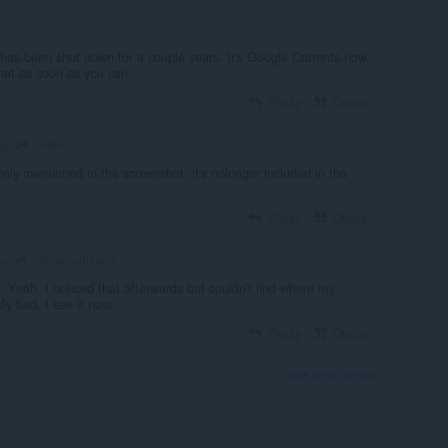
has been shut down for a couple years. It's Google Currents now.
hat as soon as you can
Reply
Quote
beeters
go
only mentioned in the screenshot, it's nolonger included in the
Reply
Quote
carlosjeurissen
go
n
Yeah, I noticed that afterwards but couldn't find where my
 bad, I see it now.
Reply
Quote
View forum thread