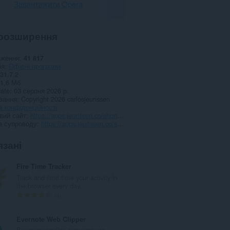
Завантажити Opera
розширення
аження
41 817
ія
Офісні програми
31.7.2
1,6 Мб
date
03 серпня 2026 р.
вання
Copyright 2026 carlosjeurissen
 конфіденційності
вий сайт
https://apps.jeurissen.co/shortcuts-for-google
а супроводу
https://apps.jeurissen.co/shortcuts-for-google/contact
язані
Fire Time Tracker
Track and limit time your activity in
the browser every day.
З
4
а
г
Evernote Web Clipper
а
Використовуйте розширення