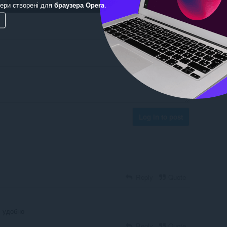
ери створені для
браузера Opera
.
Log in to post
Reply
Quote
 удобно
Reply
Quote