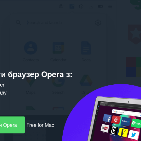
и браузер Opera з:
ker
яду
и Opera
Free for Mac