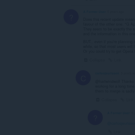
A Former User
5 years ago
?
Does this recent update mean 
favour of the other one, "G A
They seem to be exactly the sa
and the information in this one
BUT.. even if you're planning o
while, so that most users will
Or you could try to get Opera 
Collapse
Link
carlosjeurissen
5 years a
C
@harlwindwolf Thanks fo
working for a long time
them to merge is sadly
Collapse
Link
A Former User
5 
?
@carlosjeurisse
Link