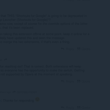
that THIS "Shortcuts for Google" is going to be deprecated in
pp Launcher (Shortcuts for Google)"?
me now, except of course for the override options of the latter
, that it's been replaced.
n taking this extension offline at some point, keep it online for a
 likely have updated this and seen the message.
to merge the two extensions, if that's even a thing.
Reply
Quote
go
r reaching out! That is correct. Both extensions will keep
 so everyone has the opportunity to make the switch. Getting
 not supported by Opera at the moment of speaking.
Reply
Quote
carlosjeurissen
years ago
n
: Thanks for responding
Reply
Quote