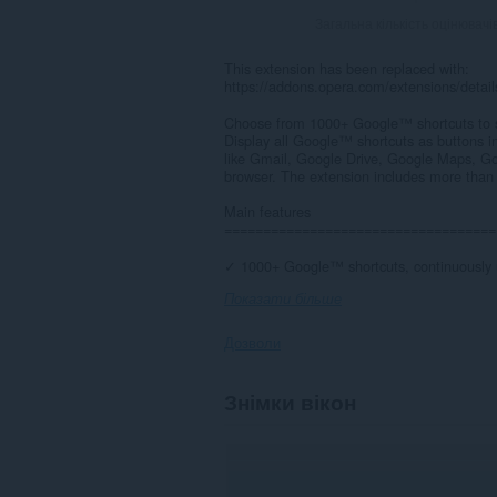
Загальна кількість оцінювачі
This extension has been replaced with:
https://addons.opera.com/extensions/detail
Choose from 1000+ Google™ shortcuts to s
Display all Google™ shortcuts as buttons i
like Gmail, Google Drive, Google Maps, Go
browser. The extension includes more than
Main features
===================================
✓ 1000+ Google™ shortcuts, continuously 
Показати більше
Дозволи
Це
Знімки вікон
розширення
може
отримувати
доступ
до
ваших