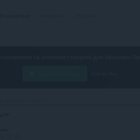
Розширення
Wallpapers
Розробка
розширення та шпалери створені для
браузера Op
Завантажити Opera
Free for Mac
и
Shortcuts for Google™‎
gle™
інка