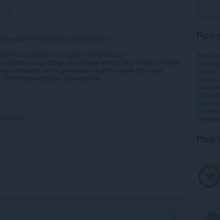
в:
37
Про 
s/app-launcher-customizer-for-googletm/
how up as buttons in a space-saving popup.
Завант
n a space-saving popup next to your address bar. Reach services
Категор
ogle Calendar, and many more in just two clicks from your
Версія
 1000 Google services and websites.
Розмір
Last up
Ліцензу
Правила
Службо
updated...
Сторінк
Пов’