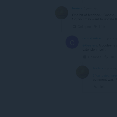
beeters
5 years ago
One bit of feedback: Google+ 
So, you may want to update t
Collapse
Link
carlosjeurissen
5 years a
C
@beeters
: Google+ is 
extension itself.
Collapse
Link
beeters
5 years a
@carlosjeurisse
comment was. My
Link