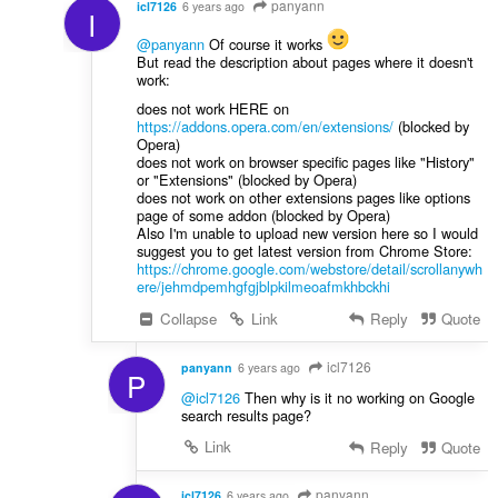
panyann
icl7126
6 years ago
I
@panyann
Of course it works
But read the description about pages where it doesn't
work:
does not work HERE on
https://addons.opera.com/en/extensions/
(blocked by
Opera)
does not work on browser specific pages like "History"
or "Extensions" (blocked by Opera)
does not work on other extensions pages like options
page of some addon (blocked by Opera)
Also I'm unable to upload new version here so I would
suggest you to get latest version from Chrome Store:
https://chrome.google.com/webstore/detail/scrollanywh
ere/jehmdpemhgfgjblpkilmeoafmkhbckhi
Collapse
Link
Reply
Quote
icl7126
panyann
6 years ago
P
@icl7126
Then why is it no working on Google
search results page?
Link
Reply
Quote
panyann
icl7126
6 years ago