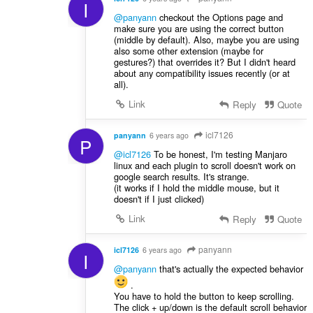
I
@panyann
checkout the Options page and
make sure you are using the correct button
(middle by default). Also, maybe you are using
also some other extension (maybe for
gestures?) that overrides it? But I didn't heard
about any compatibility issues recently (or at
all).
Link
Reply
Quote
icl7126
panyann
6 years ago
P
@icl7126
To be honest, I'm testing Manjaro
linux and each plugin to scroll doesn't work on
google search results. It's strange.
(it works if I hold the middle mouse, but it
doesn't if I just clicked)
Link
Reply
Quote
panyann
icl7126
6 years ago
I
@panyann
that's actually the expected behavior
.
You have to hold the button to keep scrolling.
The click + up/down is the default scroll behavior