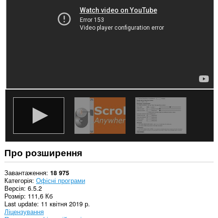
усіх
сайтах.
Про розширення
Завантаження
18 975
Категорія
Офісні програми
Версія
6.5.2
Розмір
111,6 Кб
Last update
11 квітня 2019 р.
Ліцензування