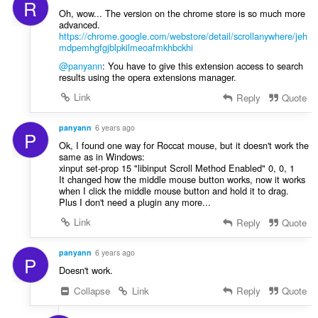
R
н
і
Oh, wow... The version on the chrome store is so much more
ю
advanced.
в
в
https://chrome.google.com/webstore/detail/scrollanywhere/jeh
:
mdpemhgfgjblpkilmeoafmkhbckhi
а
ч
@panyann
: You have to give this extension access to search
results using the opera extensions manager.
і
в
Link
Reply
Quote
:
panyann
6 years ago
P
Ok, I found one way for Roccat mouse, but it doesn't work the
same as in Windows:
xinput set-prop 15 "libinput Scroll Method Enabled" 0, 0, 1
It changed how the middle mouse button works, now it works
when I click the middle mouse button and hold it to drag.
Plus I don't need a plugin any more...
Link
Reply
Quote
panyann
6 years ago
P
Doesn't work.
Collapse
Link
Reply
Quote