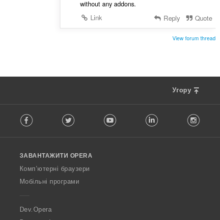
without any addons.
Link
Reply
Quote
View forum thread
Угору
F
Facebook
Twitter
Youtube
LinkedIn
Instag
o
l
l
o
ЗАВАНТАЖИТИ OPERA
w
O
Комп’ютерні браузери
p
Мобільні програми
e
r
a
Dev.Opera