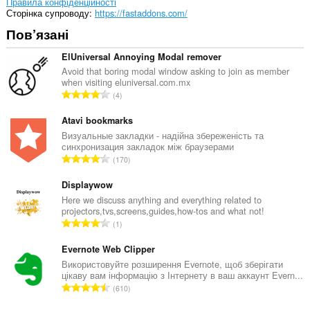
Правила конфіденційності
Сторінка супроводу
https://fastaddons.com/
Пов’язані
ElUniversal Annoying Modal remover
Avoid that boring modal window asking to join as member
when visiting eluniversal.com.mx
З
4
а
г
Atavi bookmarks
а
Визуальные закладки - надійна збереженість та
синхронизация закладок між браузерами
л
З
170
ь
а
н
г
Displaywow
а
а
Here we discuss anything and everything related to
к
projectors,tvs,screens,guides,how-tos and what not!
л
і
З
1
ь
л
а
н
ь
г
Evernote Web Clipper
а
к
а
Використовуйте розширення Evernote, щоб зберігати
к
і
цікаву вам інформацію з Інтернету в ваш аккаунт Evern...
л
і
З
с
610
ь
л
а
т
н