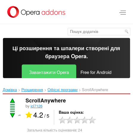
Перейти
до
основного
вмісту
Ці розширення та шпалери створені для
браузера Opera
.
Завантажити Opera
Free for Android
Домівка
Розширення
Офісні програми
ScrollAnywhere‎
ScrollAnywhere
by
icl7126
4.2
Ваша оцінка
/ 5
Загальна кількість оцінювачів:
24