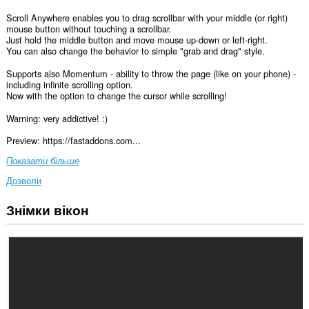
Scroll Anywhere enables you to drag scrollbar with your middle (or right)
mouse button without touching a scrollbar.
Just hold the middle button and move mouse up-down or left-right.
You can also change the behavior to simple "grab and drag" style.
Supports also Momentum - ability to throw the page (like on your phone) -
including infinite scrolling option.
Now with the option to change the cursor while scrolling!
Warning: very addictive! :)
Preview: https://fastaddons.com...
Показати більше
Дозволи
Знімки вікон
Це
розширення
може
отримувати
доступ
до
ваших
даних
на