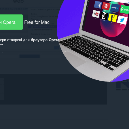
и Opera
Free for Mac
ери створені для
браузера Opera
.