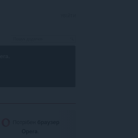
УВІЙТИ
era
.
Потрібен
браузер
Opera
.