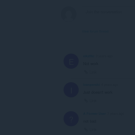
View forum thread
eikzlfkr
2 years ago
E
Not work
Link
Ivanpershi
4 years ago
I
Just doesn't work
Link
A Former User
7 years ago
?
not bad
Link