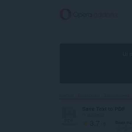
Перейти
до
основного
вмісту
Ці 
Домівка
Розширення
Завантаження
Save Text to PDF
by
ulmdesign
3.7
Ваша оц
/ 5