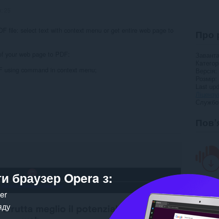
в:
25
F file: select text with context menu or get entire web page to
Про 
 of your web page to PDF:
Завант
Категор
DF using command in context menu;
Версія
Розмір
Last up
Ліцензу
Службо
Пов’
и браузер Opera з:
ker
яду