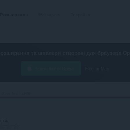
Розширення
Wallpapers
Розробка
розширення та шпалери створені для
браузера Op
Завантажити Opera
Free for Mac
Save Text to PDF‎
інка