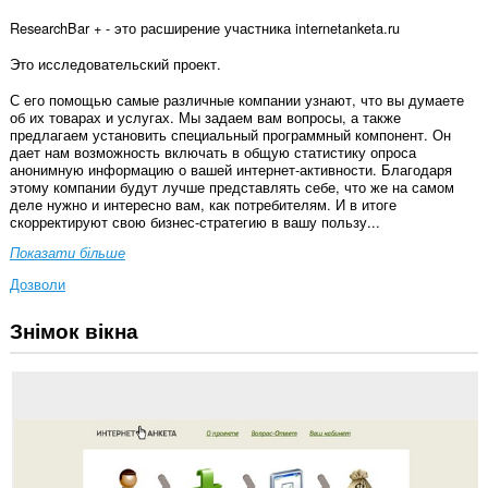
ResearchBar + - это расширение участника internetanketa.ru
Это исследовательский проект.
С его помощью самые различные компании узнают, что вы думаете
об их товарах и услугах. Мы задаем вам вопросы, а также
предлагаем установить специальный программный компонент. Он
дает нам возможность включать в общую статистику опроса
анонимную информацию о вашей интернет-активности. Благодаря
этому компании будут лучше представлять себе, что же на самом
деле нужно и интересно вам, как потребителям. И в итоге
скорректируют свою бизнес-стратегию в вашу пользу...
Показати більше
Дозволи
Знімок вікна
Це
розширення
може
отримувати
доступ
до
ваших
даних
на