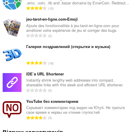
.emc, .coin, .lib and .bazar domains by EmerCoin. Redirect...
З
10
а
г
jeu-tarot-en-ligne.com•Emoji
а
Ajoute des fonctionnalités à jeu-tarot-en-ligne.com pour
améliorer votre expérience de jeu et corriger des bugs.
л
З
0
ь
а
н
г
Галерея поздравлений (открытки и музыка)
а
а
к
л
і
З
16
ь
л
а
н
ь
г
IDE`a URL Shortener
а
к
а
Instantly shrink lengthy web addresses into compact,
к
і
shareable links with this sleek and efficient URL shortener.
л
і
З
с
0
ь
л
а
т
н
ь
г
YouTube без комментариев
ь
а
к
а
о
Скрывает комментарии под видео на Ютуб. Не тратьте
к
і
свое время и нервы на чтение глупостей
л
ц
і
З
с
5
ь
і
л
а
т
н
н
ь
г
ь
Відгуки користувачів
а
ю