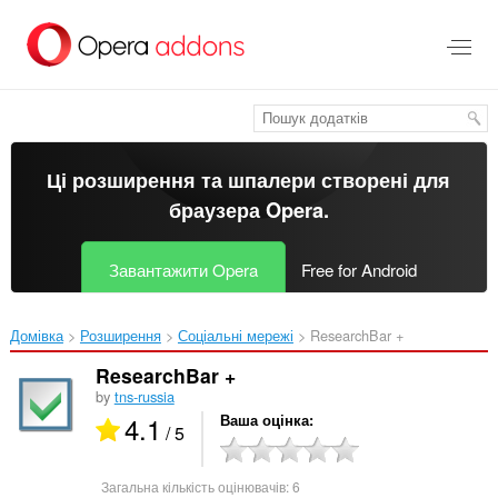
Перейти
до
основного
вмісту
Ці розширення та шпалери створені для
браузера Opera
.
Завантажити Opera
Free for Android
Домівка
Розширення
Соціальні мережі
ResearchBar +‎
ResearchBar +
by
tns-russia
4.1
Ваша оцінка
/ 5
Загальна кількість оцінювачів:
6