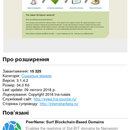
усіх
сайтах.
Це
розширення
може
отримувати
доступ
до
даних
щодо
ваших
вкладок
Про розширення
і
журналу
перегляду.
Завантаження
15 325
Категорія
Соціальні мережі
Версія
3.1.4.2
Розмір
34,0 Кб
Last update
09 лютого 2018 р.
Ліцензування
Copyright 2018 tns-russia
Службовий сайт
http://eywa.tns-counter.ru/
Сторінка супроводу
http://internetanketa.ru/
Пов’язані
PeerName: Surf Blockchain-Based Domains
Enables the resolving of Dot-BIT domains by Namecoin;