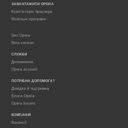
і
ЗАВАНТАЖИТИ OPERA
w
в
O
:
Комп’ютерні браузери
p
Мобільні програми
e
r
a
Dev.Opera
Beta version
СЛУЖБИ
Доповнення
Opera account
ПОТРІБНА ДОПОМОГА?
Довідка й підтримка
Блоги Opera
Opera forums
КОМПАНІЯ
Вакансії