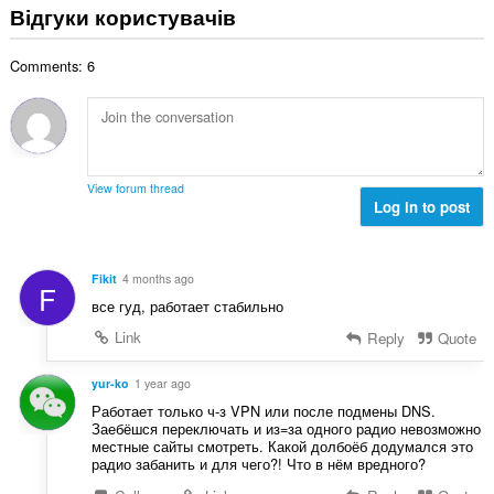
г
ь
Відгуки користувачів
а
ю
к
а
о
к
в
і
л
ц
і
а
с
Comments: 6
ь
і
л
ч
т
н
н
ь
і
ь
а
ю
к
в
о
к
в
і
:
ц
і
а
с
і
л
ч
т
View forum thread
н
ь
і
Log in to post
ь
ю
к
в
о
в
і
:
ц
а
с
і
Fikit
4 months ago
ч
F
т
н
все гуд, работает стабильно
і
ь
ю
в
о
Link
Reply
Quote
в
:
ц
а
і
yur-ko
1 year ago
ч
н
і
Работает только ч-з VPN или после подмены DNS.
ю
Заебёшся переключать и из=за одного радио невозможно
в
в
местные сайты смотреть. Какой долбоёб додумался это
:
радио забанить и для чего?! Что в нём вредного?
а
ч