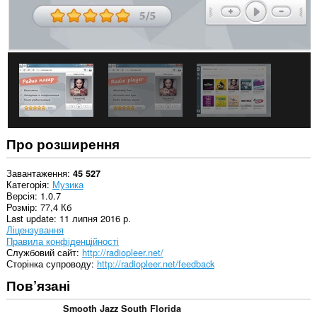
and
modify
bookmarks.
Це
розширення
може
отримувати
доступ
до
даних
щодо
ваших
Про розширення
вкладок
і
журналу
Завантаження
45 527
перегляду.
Категорія
Музика
Версія
1.0.7
Розмір
77,4 Кб
Last update
11 липня 2016 р.
Ліцензування
Правила конфіденційності
Службовий сайт
http://radiopleer.net/
Сторінка супроводу
http://radiopleer.net/feedback
Пов’язані
Smooth Jazz South Florida