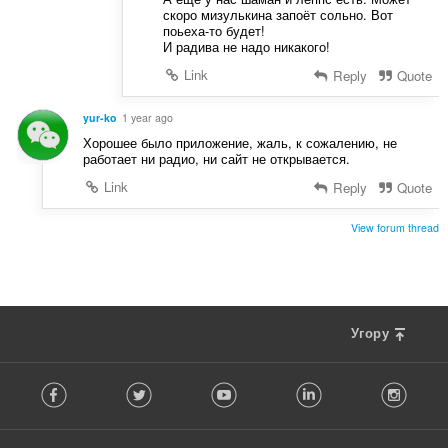
скоро мизулькина запоёт сольно. Вот
поьеха-то будет!
И радива не надо никакого!
Link
Reply
Quote
yur-ko
1 year ago
Хорошее было приложение, жаль, к сожалению, не
работает ни радио, ни сайт не открывается.
Link
Reply
Quote
View forum thread
Угору
F
Facebook
Twitter
Youtube
LinkedIn
Instag
o
l
l