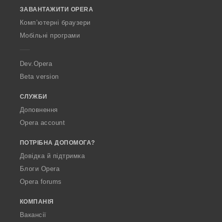
o
ЗАВАНТАЖИТИ OPERA
w
O
Комп’ютерні браузери
p
Мобільні програми
e
r
a
Dev.Opera
Beta version
СЛУЖБИ
Доповнення
Opera account
ПОТРІБНА ДОПОМОГА?
Довідка й підтримка
Блоги Opera
Opera forums
КОМПАНІЯ
Вакансії