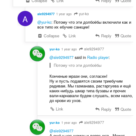
Collapse
Link
Reply
Quote
і
в
yur-ko
ale9294977
1 year ago
A
:
@yur-ko
: Потому что эти долбоёбы включили как и
все типо их ебучие санкции!
Collapse
Link
Reply
Quote
ale9294977
yur-ko
1 year ago
@ale9294977
said in
Radio player
:
Потому что эти долбоёбы
Конченые мрази они, согласен!
Ну и пусть подавятся своим триебучим
радивам. Мы газманава, растаргуева и ещё
каких-нибудь шмар типа бузавы и прочих
вали-карнавали будем слушать, всем назло,
до крови из ухов.
Link
Reply
Quote
ale9294977
yur-ko
1 year ago
@ale9294977
А ещё у нас шаман и леппс есть. Может