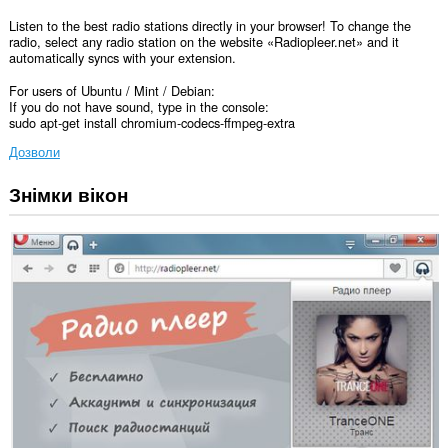
Listen to the best radio stations directly in your browser! To change the
radio, select any radio station on the website «Radiopleer.net» and it
automatically syncs with your extension.
For users of Ubuntu / Mint / Debian:
If you do not have sound, type in the console:
sudo apt-get install chromium-codecs-ffmpeg-extra
Дозволи
Знімки вікон
Це
розширення
може
отримувати
доступ
до
ваших
даних
на
усіх
сайтах.
This
Extension
can
read