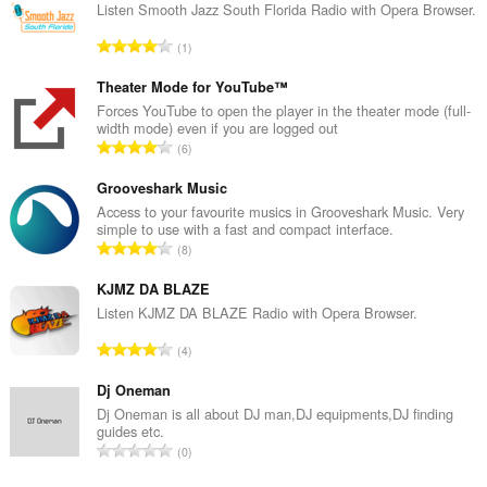
Listen Smooth Jazz South Florida Radio with Opera Browser.
З
1
а
г
Theater Mode for YouTube™
а
Forces YouTube to open the player in the theater mode (full-
width mode) even if you are logged out
л
З
6
ь
а
н
г
Grooveshark Music
а
а
Access to your favourite musics in Grooveshark Music. Very
к
simple to use with a fast and compact interface.
л
і
З
8
ь
л
а
н
ь
г
KJMZ DA BLAZE
а
к
а
Listen KJMZ DA BLAZE Radio with Opera Browser.
к
і
л
і
З
с
4
ь
л
а
т
н
ь
г
Dj Oneman
ь
а
к
а
о
Dj Oneman is all about DJ man,DJ equipments,DJ finding
к
і
guides etc.
л
ц
і
З
с
0
ь
і
л
а
т
н
н
ь