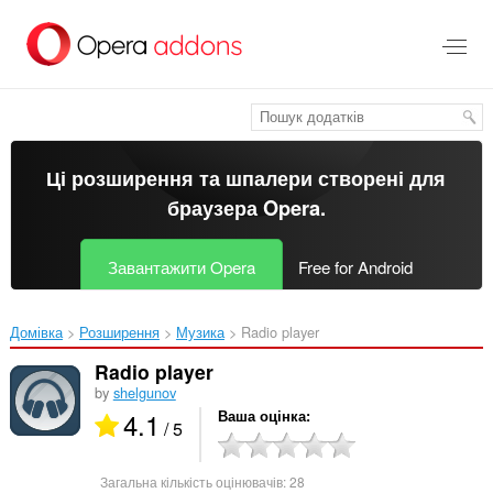
Перейти
до
основного
вмісту
Ці розширення та шпалери створені для
браузера Opera
.
Завантажити Opera
Free for Android
Домівка
Розширення
Музика
Radio player‎
Radio player
by
shelgunov
4.1
Ваша оцінка
/ 5
Загальна кількість оцінювачів:
28