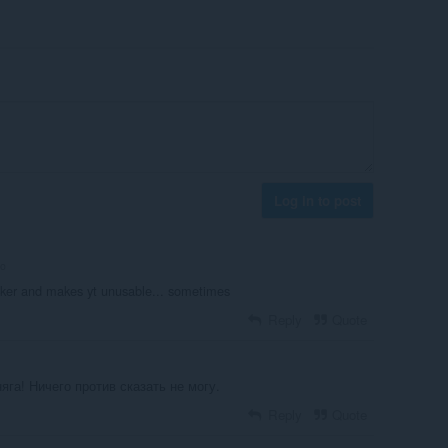
Log in to post
go
cker and makes yt unusable... sometimes
Reply
Quote
га! Ничего против сказать не могу.
Reply
Quote