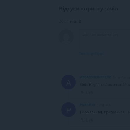
Відгуки користувачів
Comments: 2
View forum thread
ASSASSINSKREEHD
5 months a
A
Gets Registered as an ad blo
Link
PlaneErth
1 year ago
P
Нормальная, прикольная шня
Link