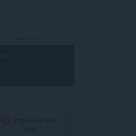
УВІЙТИ
era
.
Потрібен
браузер
Opera
.