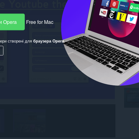
и Opera
Free for Mac
ери створені для
браузера Opera
.