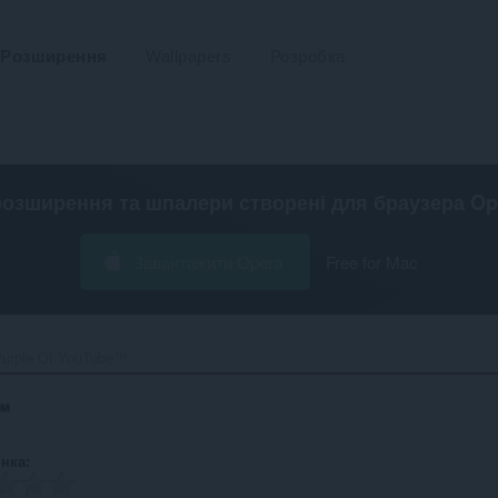
Розширення
Wallpapers
Розробка
розширення та шпалери створені для
браузера Op
Завантажити Opera
Free for Mac
urple Of YouTube™‎
™
інка