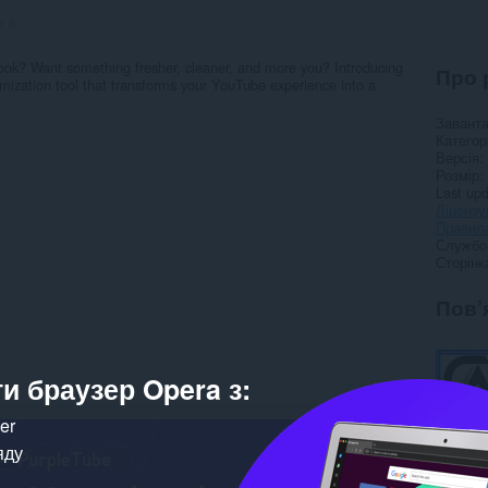
в:
8
ook? Want something fresher, cleaner, and more you? Introducing
Про 
zation tool that transforms your YouTube experience into a
Завант
Категор
Версія
Розмір
Last up
Ліцензу
Правила
Службо
Сторінк
Пов’
и браузер Opera з:
ker
яду