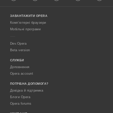
l
а
l
ч
o
і
ЗАВАНТАЖИТИ OPERA
w
в
O
:
Комп’ютерні браузери
p
Мобільні програми
e
r
a
Dev.Opera
Beta version
СЛУЖБИ
Доповнення
Opera account
ПОТРІБНА ДОПОМОГА?
Довідка й підтримка
Блоги Opera
Opera forums