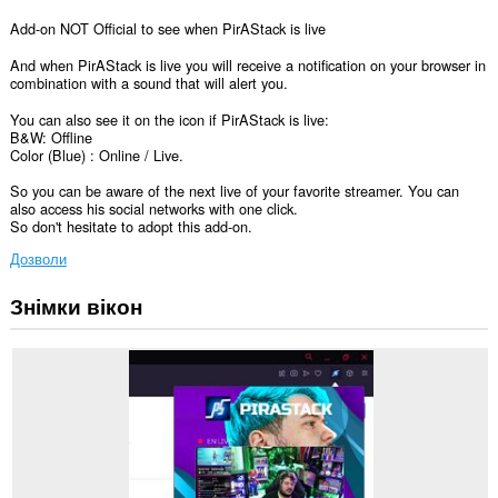
Add-on NOT Official to see when PirAStack is live
And when PirAStack is live you will receive a notification on your browser in
combination with a sound that will alert you.
You can also see it on the icon if PirAStack is live:
B&W: Offline
Color (Blue) : Online / Live.
So you can be aware of the next live of your favorite streamer. You can
also access his social networks with one click.
So don't hesitate to adopt this add-on.
Дозволи
Знімки вікон
Це
розширення
може
отримувати
доступ
до
ваших
даних
на
деяких
із