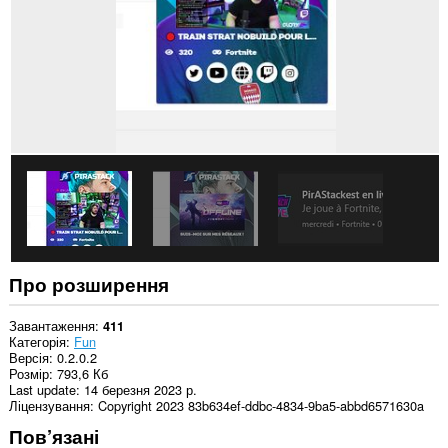
сайтів.
This
extension
can
create
rich
notifications
and
display
them
to
you
in
the
system
tray.
Про розширення
Завантаження
411
Категорія
Fun
Версія
0.2.0.2
Розмір
793,6 Кб
Last update
14 березня 2023 р.
Ліцензування
Copyright 2023 83b634ef-ddbc-4834-9ba5-abbd6571630a
Пов’язані