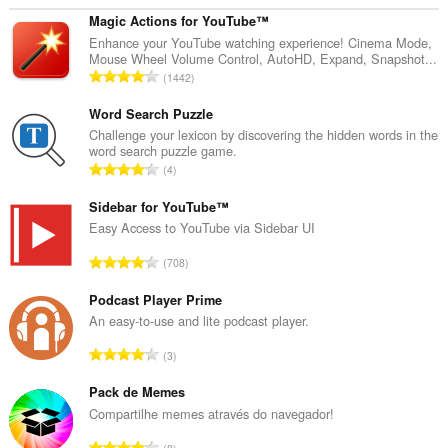
Magic Actions for YouTube™
Enhance your YouTube watching experience! Cinema Mode,
Mouse Wheel Volume Control, AutoHD, Expand, Snapshot...
З
1442
а
г
Word Search Puzzle
а
Challenge your lexicon by discovering the hidden words in the
word search puzzle game.
л
З
4
ь
а
н
г
Sidebar for YouTube™
а
а
Easy Access to YouTube via Sidebar UI
к
л
і
З
708
ь
л
а
н
ь
г
Podcast Player Prime
а
к
а
An easy-to-use and lite podcast player.
к
і
л
і
З
с
3
ь
л
а
т
н
ь
г
Pack de Memes
ь
а
к
а
о
Compartilhe memes através do navegador!
к
і
л
ц
і
З
с