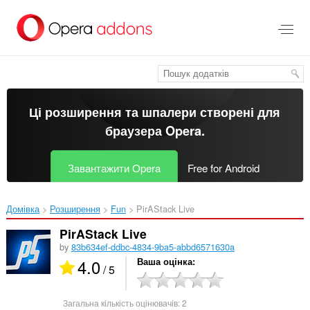
Перейти
до
основного
вмісту
Ці розширення та шпалери створені для
браузера Opera
.
Завантажити Opera
Free for Android
Домівка
Розширення
Fun
PirAStack Live‎
PirAStack Live
by
83b634ef-ddbc-4834-9ba5-abbd6571630a
4.0
Ваша оцінка
/ 5
Загальна кількість оцінювачів:
2