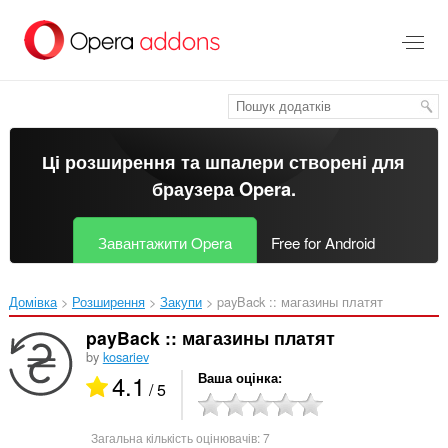
Перейти
до
основного
вмісту
Ці розширення та шпалери створені для
браузера Opera
.
Завантажити Opera
Free for Android
Домівка
Розширення
Закупи
payBack :: магазины платят‎
payBack :: магазины платят
by
kosariev
4.1
Ваша оцінка
/ 5
Загальна кількість оцінювачів:
7