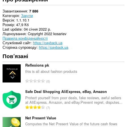
із
сайтів.
Завантаження
7 886
Це
Категорія
Закупи
розширення
Версія
1.1.10.1
може
Розмір
47,9 Кб
читати
Last update
04 січня 2022 р.
дані
Ліцензування
Copyright 2022 kosariev
з
Правила конфіденційності
вашого
Службовий сайт
https://payback.ua
журналу
Сторінка супроводу
https://payback.ua
перегляду
Пов’язані
і
вноситиме
до
Reflexions pk
нього
this is all about fashion products
зміни.
З
0
Це
а
розширення
г
може
Safe Deal Shopping AliExpress, eBay, Amazon
отримувати
а
Protect yourself from poor deals, fake reviews, awful sellers
доступ
at AliExpress, Amazon, and eBay.Prevent regret, disputes...
л
до
З
7
ь
даних
а
н
щодо
г
Net Present Value
ваших
а
вкладок
а
Computes the Net Present Value of the future cash flows
к