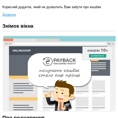
Корисний додаток, який не дозволить Вам забути про кешбек
Дозволи
Знімок вікна
Це
розширення
може
отримувати
доступ
до
ваших
даних
на
усіх
сайтах.
Це
розширення
може
отримувати
доступ
до
ваших
даних
на
деяких
Про розширення