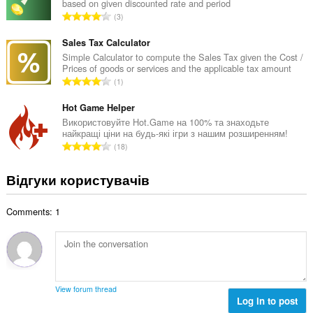
і
based on given discounted rate and period
л
і
журналу
З
3
ь
л
перегляду.
а
н
ь
г
Sales Tax Calculator
а
к
а
Simple Calculator to compute the Sales Tax given the Cost /
к
і
Prices of goods or services and the applicable tax amount
л
і
З
с
1
ь
л
а
т
н
ь
г
Hot Game Helper
ь
а
к
а
о
Використовуйте Hot.Game на 100% та знаходьте
к
і
найкращі ціни на будь-які ігри з нашим розширенням!
л
ц
і
З
с
18
ь
і
л
а
т
н
н
ь
г
ь
Відгуки користувачів
а
ю
к
а
о
к
в
і
л
ц
і
а
с
Comments: 1
ь
і
л
ч
т
н
н
ь
і
ь
а
ю
к
в
о
к
в
і
:
ц
і
а
с
і
л
ч
т
View forum thread
н
ь
і
Log in to post
ь
ю
к